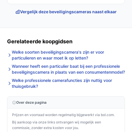
montagemateriaal om de camera stevig te
bevestigen.
Vergelijk deze beveiligingscameras naast elkaar
Stel de audio in via de controller en test
tweerichtingscommunicatie voordat je de
installatie afrondt.
Controleer regelmatig of aansluitingen en kabels
Gerelateerde koopgidsen
niet blootgesteld zijn aan vocht of slijtage.
Welke soorten beveiligingscamera's zijn er voor
particulieren en waar moet ik op letten?
Installatie & eerste gebruik
Wanneer heeft een particulier baat bij een professionele
Bij installatie verbind je de camera via Ethernet (PoE)
beveiligingscamera in plaats van een consumentenmodel?
met je netwerk en Protect-controller. Monteer de
Welke professionele camerafuncties zijn nuttig voor
muurbeugel met het meegeleverde materiaal en
thuisgebruik?
controleer functies via de controllersoftware.
Concrete checks voor de handleiding/specs:
Over deze pagina
Controleer in de specificaties of jouw netwerk PoE
Prijzen en voorraad worden regelmatig bijgewerkt via bol.com.
levert volgens de vereiste standaard.
Bij aankoop via onze links ontvangen wij mogelijk een
commissie, zonder extra kosten voor jou.
Controleer in de handleiding of de Protect-