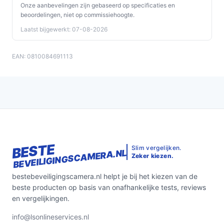
Onze aanbevelingen zijn gebaseerd op specificaties en
controller compatibel is met jouw
beoordelingen, niet op commissiehoogte.
netwerkconfiguratie en of aanvullende accessoires
Laatst bijgewerkt: 07-08-2026
(zoals de PoE-gong) correct worden ondersteund.
Specificaties in mensentaal
EAN: 0810084691113
Voedingstype (Ethernet):
de camera krijgt stroom
via een Ethernet-kabel (PoE). Praktisch: minder
stopcontacten bij de voordeur, maar je hebt een
PoE-voorziening en netwerkconnectie nodig.
Voor binnen of buiten:
bedoeld voor buitengebruik;
vermeld wordt dat plaatsing onder overkapping
BESTE
geschikt is. Praktisch: geschikt voor de voordeur,
Slim vergelijken.
BEVEILIGINGSCAMERA.NL
Zeker kiezen.
niet noodzakelijk voor volledig onbeschermde
locaties zonder extra bescherming.
bestebeveiligingscamera.nl helpt je bij het kiezen van de
Inclusief montagemateriaal en muurbeugel:
wat je
beste producten op basis van onafhankelijke tests, reviews
nodig hebt voor bevestiging wordt meegeleverd,
en vergelijkingen.
waardoor installatie overzichtelijker verloopt.
info@lsonlineservices.nl
Geluidsfuncties (zichtbare microfoon,