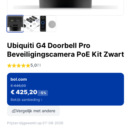
Ubiquiti G4 Doorbell Pro
Beveiligingscamera PoE Kit Zwart
5,0
(1)
bol.com
€ 446,00
€ 425,20
-5%
Bekijk aanbieding
Vergelijk met andere
Prijzen bijgewerkt op 07-08-2026