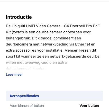
Introductie
De Ubiquiti UniFi Video Camera - G4 Doorbell Pro PoE
Kit (zwart) is een deurbelcamera ontworpen voor
buitengebruik. Dit kitmodel combineert een
deurbelcamera met netwerkvoeding via Ethernet en
extra accessoires voor installatie. Mensen kiezen dit
soort kit wanneer ze een netwerk-gebaseerde deurbel
willen met tweeweg-audio en extra
detectiemogelijkheden.
Lees meer
In 20 seconden beslissen
Kopen als:
je een buitendeurbelcamera wilt die van
stroom wordt voorzien via Ethernet (PoE),
Kernspecificaties
tweeweg-audio heeft en geleverd wordt met
montagemateriaal en een muurbeugel.
Voor binnen of buiten
Voor buiten