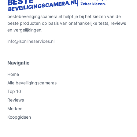
BESTE
BEVEILIGINGSCAMERA.NL
Zeker kiezen.
bevestigingsmateriaal aanwezig is.
bestebeveiligingscamera.nl helpt je bij het kiezen van de
Bekijk varianten en actuele prijzen op
beste producten op basis van onafhankelijke tests, reviews
bestebeveiligingscamera.nl voordat je kiest.
en vergelijkingen.
info@lsonlineservices.nl
Navigatie
Home
Alle beveiligingscameras
Top 10
Reviews
Merken
Koopgidsen