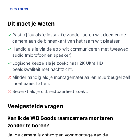
In 20 seconden beslissen
Lees meer
Kopen als:
je een binnengeplaatste camera wilt om
Dit moet je weten
buiten vanaf je raam te bewaken, met 2K‑beeld,
nachtzicht en koppeling via WiFi/Smart Life.
Past bij jou als je installatie zonder boren wilt doen en de
camera aan de binnenkant van het raam wilt plaatsen.
Niet kopen als:
je een batterijgevoede (draadloze)
camera of meegeleverd
Handig als je via de app wilt communiceren met tweeweg
audio (microfoon en speaker).
montagemateriaal/muurbeugel nodig hebt — die
Logische keuze als je zoekt naar 2K Ultra HD
ontbreken volgens de specificaties.
beeldkwaliteit met nachtzicht.
Belangrijkste check:
controleer vóór aankoop of
Minder handig als je montagemateriaal en muurbeugel zelf
de voedingswijze klopt met jouw situatie (titel
moet aanschaffen.
meldt ‘oplaadbaar’, specificatie vermeldt
Beperkt als je uitbreidbaarheid zoekt.
‘netstroom’).
Veelgestelde vragen
Wat je in de praktijk merkt
Kan ik de WB Goods raamcamera monteren
Je plakt of monteert de camera aan de binnenkant van
zonder te boren?
een raam en richt ’m naar buiten. De camera levert
beelden in 2304 × 1296 pixels (2K/3MP), en heeft een
Ja, de camera is ontworpen voor montage aan de