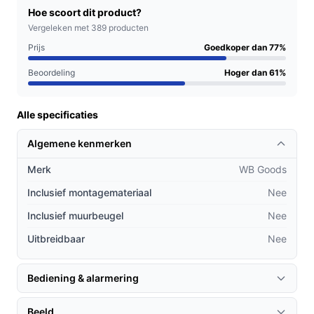
montagematerialen of uitbreidbaarheid nodig hebt,
Hoe scoort dit product?
controleer dan de specificaties: de producttitel noemt
Vergeleken met 389 producten
‘oplaadbaar’, maar de specificatie geeft ‘netstroom’;
Prijs
Goedkoper dan 77%
montagemateriaal en muurbeugel zijn volgens de
specificaties niet inbegrepen; uitbreidbaarheid is ‘nee’.
Beoordeling
Hoger dan 61%
Als je extra IP‑camera functies verwacht, staat bij de
specificaties ‘geen extra functies’ — controleer welke
Alle specificaties
functies voor jou essentieel zijn.
Algemene kenmerken
Praktisch t.o.v. alternatieven
Merk
WB Goods
Vergelijk op type‑niveau, niet per merk:
Inclusief montagemateriaal
Nee
Waar let je op bij comfort? — App‑ondersteuning
Inclusief muurbeugel
Nee
en gebruiksgemak: dit model werkt met Smart Life;
Uitbreidbaar
Nee
kijk of die app aansluit bij je wensen.
Waar let je op bij ruimtegebruik? — Raamcamera’s
Bediening & alarmering
zijn compact en bedoeld voor binnenmontage bij
glas; ze besparen buitenmontage maar vereisen
Beeld
plek en zicht vanaf het raam.