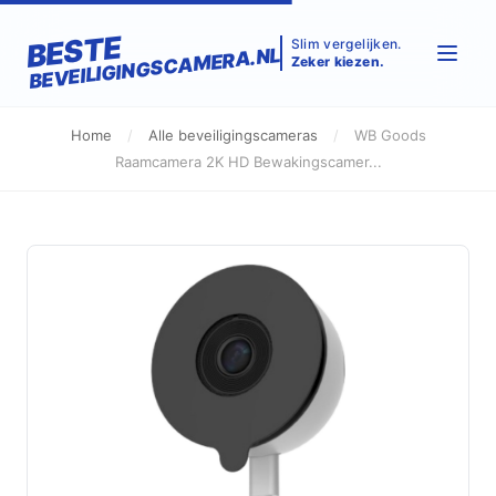
BESTE
Slim vergelijken.
BEVEILIGINGSCAMERA.NL
Zeker kiezen.
Home
/
Alle beveiligingscameras
/
WB Goods
Raamcamera 2K HD Bewakingscamer...