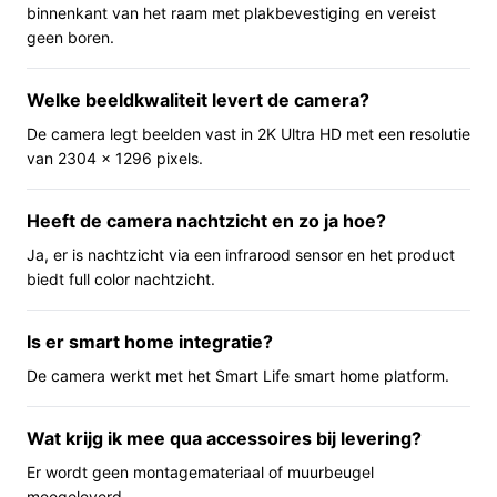
binnenkant van het raam met plakbevestiging en vereist
infraroodsensor voor nachtzicht. Via WiFi en de Smart
geen boren.
Life‑app kun je waarschijnlijk live meekijken en
meldingen ontvangen. De camera heeft een zichtbare
microfoon en ingebouwde speakers, waardoor geluid
Welke beeldkwaliteit levert de camera?
opnemen en weergeven mogelijk is. Volgens de
De camera legt beelden vast in 2K Ultra HD met een resolutie
productinformatie is de camera bedoeld als eenvoudige,
van 2304 × 1296 pixels.
compacte raamoplossing; bevestigingsmateriaal of
muurbeugel worden niet meegeleverd.
Heeft de camera nachtzicht en zo ja hoe?
Ja, er is nachtzicht via een infrarood sensor en het product
Belangrijkste voordelen
biedt full color nachtzicht.
De voordelen hieronder zijn praktisch en direct
merkbaar bij gebruik in huis of op kantoor.
Is er smart home integratie?
Hogere resolutie (2K/3MP): geeft meer detail in het
De camera werkt met het Smart Life smart home platform.
beeld dan standaard 720p‑camera’s, wat handig is
bij het herkennen van personen of voertuigen.
Wat krijg ik mee qua accessoires bij levering?
Nachtzicht via infraroodsensor: je behoudt zicht bij
Er wordt geen montagemateriaal of muurbeugel
weinig licht of ’s nachts.
meegeleverd.