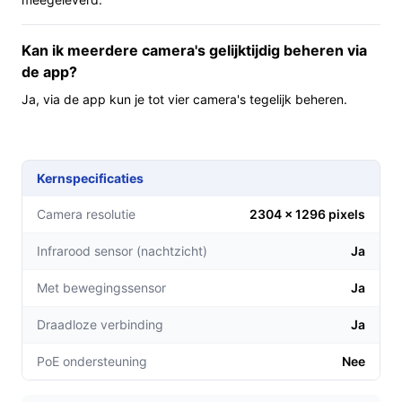
Microfoon en speakers geïntegreerd: mogelijk om
geluid op te nemen en geluid uit te zenden zonder
Kan ik meerdere camera's gelijktijdig beheren via
extra accessoires.
de app?
Smart Life‑integratie en WiFi: koppeling en
Ja, via de app kun je tot vier camera's tegelijk beheren.
bediening via een veelgebruikte app voor
consumenten.
Voor wie is dit geschikt?
Kernspecificaties
Deze camera past bij:
Camera resolutie
2304 × 1296 pixels
- huurders of bewoners die van binnenuit hun voortuin,
oprit of straat willen monitoren zonder buiten te boren; -
Infrarood sensor (nachtzicht)
Ja
mensen die een compacte, app‑gestuurde camera met
Met bewegingssensor
Ja
2K‑beeld zoeken; - wie voorkeur heeft voor een model
met ingebouwde microfoon en speakers.
Draadloze verbinding
Ja
Voor wie is dit minder geschikt?
PoE ondersteuning
Nee
Als je batterijvoeding, meegeleverde