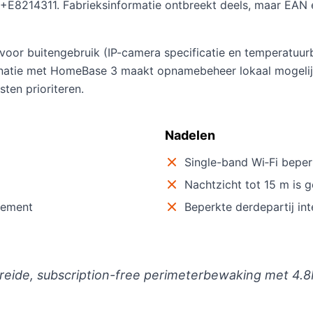
214311. Fabrieksinformatie ontbreekt deels, maar EAN en
voor buitengebruik (IP-camera specificatie en temperatuurb
atie met HomeBase 3 maakt opnamebeheer lokaal mogelijk 
sten prioriteren.
Nadelen
Single-band Wi‑Fi beper
Nachtzicht tot 15 m is 
nement
Beperkte derdepartij in
reide, subscription-free perimeterbewaking met 4.8M