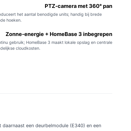
PTZ-camera met 360° pan
educeert het aantal benodigde units; handig bij brede
ode hoeken.
Zonne-energie + HomeBase 3 inbegrepen
tinu gebruik; HomeBase 3 maakt lokale opslag en centrale
delijkse cloudkosten.
t daarnaast een deurbelmodule (E340) en een