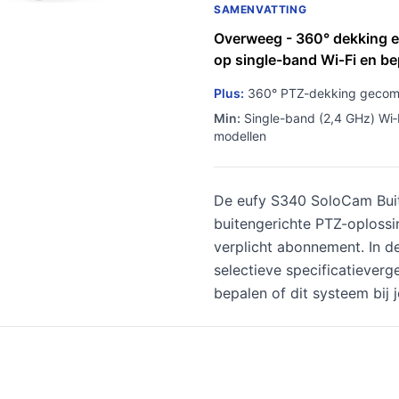
SAMENVATTING
Overweeg - 360° dekking e
op single-band Wi‑Fi en be
Plus:
360° PTZ-dekking gecomb
Min:
Single-band (2,4 GHz) Wi‑F
modellen
De eufy S340 SoloCam Bui
buitengerichte PTZ-oplossi
verplicht abonnement. In d
selectieve specificatieverg
bepalen of dit systeem bij j