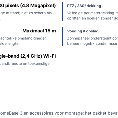
0 pixels (4.8 Megapixel)
PTZ / 360° dekking
ge afstand; niet zo scherp als
Volledige perimeterdekking r
.
opritten en hoeken zonder d
Maximaal 15 m
Voeding & opslag
nachtelijke omstandigheden;
Zonnepaneel ondersteunt con
lde lengte.
beheer mogelijk zonder maan
gle-band (2,4 GHz) Wi‑Fi
 bandbreedte en toekomstige
HomeBase 3 en accessoires voor montage; het pakket beva