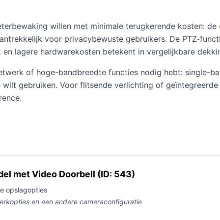
meterbewaking willen met minimale terugkerende kosten: d
trekkelijk voor privacybewuste gebruikers. De PTZ-functie
k en lagere hardwarekosten betekent in vergelijkbare dekki
twerk of hoge-bandbreedte functies nodig hebt: single-band
ilt gebruiken. Voor flitsende verlichting of geïntegreerde
rence.
l met Video Doorbell (ID: 543)
e opslagopties
twerkopties en een andere cameraconfiguratie