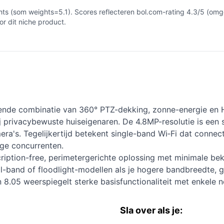
 (som weights=5.1). Scores reflecteren bol.com-rating 4.3/5 (omge
r dit niche product.
ende combinatie van 360° PTZ-dekking, zonne-energie en 
j privacybewuste huiseigenaren. De 4.8MP-resolutie is een
era's. Tegelijkertijd betekent single-band Wi‑Fi dat connec
ge concurrenten.
cription-free, perimetergerichte oplossing met minimale b
band of floodlight-modellen als je hogere bandbreedte, g
8.05 weerspiegelt sterke basisfunctionaliteit met enkele n
Sla over als je: