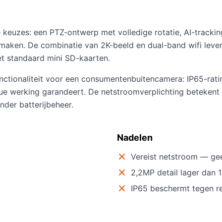
 keuzes: een PTZ-ontwerp met volledige rotatie, AI-tracki
maken. De combinatie van 2K-beeld en dual-band wifi leve
et standaard mini SD-kaarten.
 functionaliteit voor een consumentenbuitencamera: IP65-r
 werking garandeert. De netstroomverplichting betekent min
nder batterijbeheer.
Nadelen
Vereist netstroom — gee
2,2MP detail lager dan
IP65 beschermt tegen r