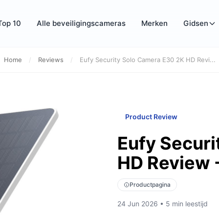
Top 10
Alle beveiligingscameras
Merken
Gidsen
Home
/
Reviews
/
Eufy Security Solo Camera E30 2K HD Revi...
Product Review
Eufy Securi
HD Review 
Productpagina
24 Jun 2026 • 5 min leestijd