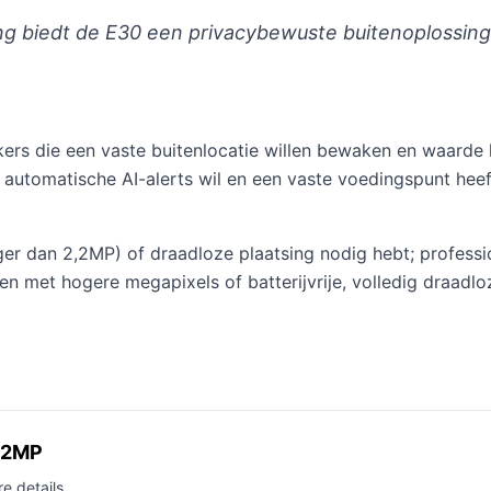
king biedt de E30 een privacybewuste buitenoplossi
ikers die een vaste buitenlocatie willen bewaken en waard
utomatische AI-alerts wil en een vaste voedingspunt heef
er dan 2,2MP) of draadloze plaatsing nodig hebt; professio
en met hogere megapixels of batterijvrije, volledig draadlo
 12MP
e details