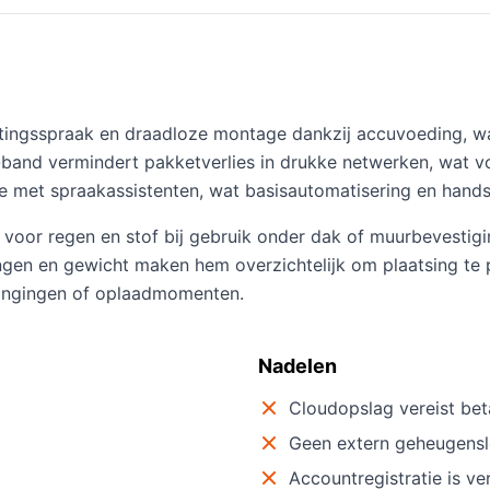
ingsspraak en draadloze montage dankzij accuvoeding, wat
-band vermindert pakketverlies in drukke netwerken, wat v
ratie met spraakassistenten, wat basisautomatisering en hand
kt voor regen en stof bij gebruik onder dak of muurbevesti
gen en gewicht maken hem overzichtelijk om plaatsing te p
angingen of oplaadmomenten.
Nadelen
Cloudopslag vereist be
Geen extern geheugensl
Accountregistratie is ve