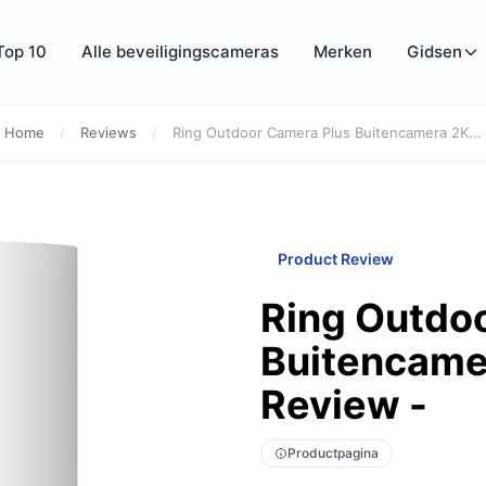
Top 10
Alle beveiligingscameras
Merken
Gidsen
Home
/
Reviews
/
Ring Outdoor Camera Plus Buitencamera 2K...
Product Review
Ring Outdo
Buitencame
Review -
Productpagina