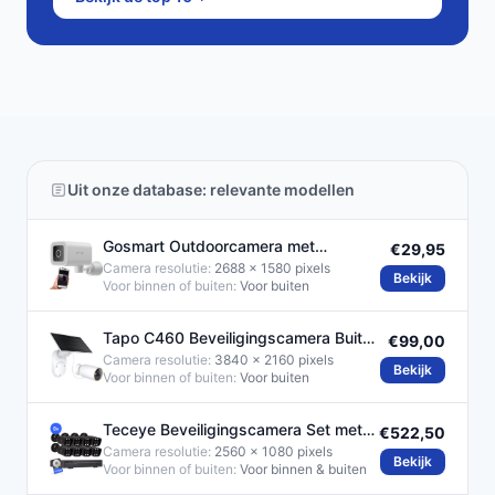
Uit onze database: relevante modellen
Gosmart Outdoorcamera met
€29,95
Nachtzicht en Bewegingsdetectie
Camera resolutie:
2688 x 1580 pixels
Bekijk
Voor binnen of buiten:
Voor buiten
Tapo C460 Beveiligingscamera Buiten
€99,00
met Zonnepaneel 4K
Camera resolutie:
3840 x 2160 pixels
Bekijk
Voor binnen of buiten:
Voor buiten
Teceye Beveiligingscamera Set met
€522,50
8x POE Camera's
Camera resolutie:
2560 x 1080 pixels
Bekijk
Voor binnen of buiten:
Voor binnen & buiten