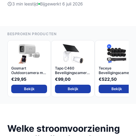
3 min leestijd
Bijgewerkt 6 juli 2026
BESPROKEN PRODUCTEN
Gosmart
Tapo C460
Teceye
Outdoorcamera met
Beveiligingscamera
Beveiligingscamera
Nachtzicht e...
Buiten me...
Set met 8x P...
€29,95
€99,00
€522,50
Bekijk
Bekijk
Bekijk
Welke stroomvoorziening