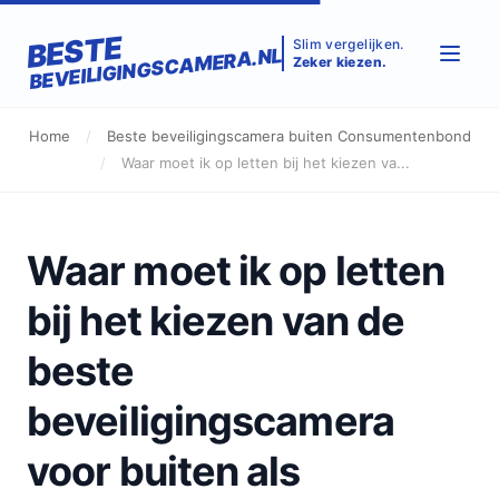
BESTE
Slim vergelijken.
BEVEILIGINGSCAMERA.NL
Zeker kiezen.
Home
/
Beste beveiligingscamera buiten Consumentenbond
/
Waar moet ik op letten bij het kiezen va...
Waar moet ik op letten
bij het kiezen van de
beste
beveiligingscamera
voor buiten als