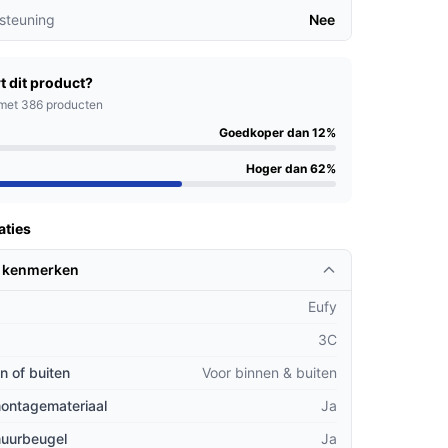
steuning
Nee
t dit product?
met 386 producten
Goedkoper dan 12%
Hoger dan 62%
aties
 kenmerken
Eufy
3C
n of buiten
Voor binnen & buiten
montagemateriaal
Ja
muurbeugel
Ja