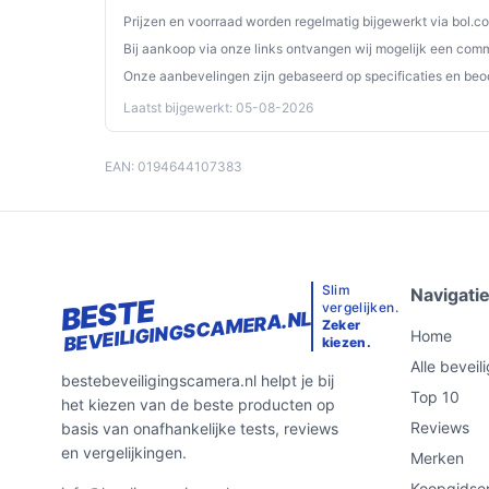
Prijzen en voorraad worden regelmatig bijgewerkt via bol.c
Bij aankoop via onze links ontvangen wij mogelijk een commi
Onze aanbevelingen zijn gebaseerd op specificaties en beo
Laatst bijgewerkt: 05-08-2026
EAN: 0194644107383
Slim
Navigati
BESTE
vergelijken.
BEVEILIGINGSCAMERA.NL
Zeker
Home
kiezen.
Alle bevei
bestebeveiligingscamera.nl helpt je bij
Top 10
het kiezen van de beste producten op
Reviews
basis van onafhankelijke tests, reviews
en vergelijkingen.
Merken
Koopgidse