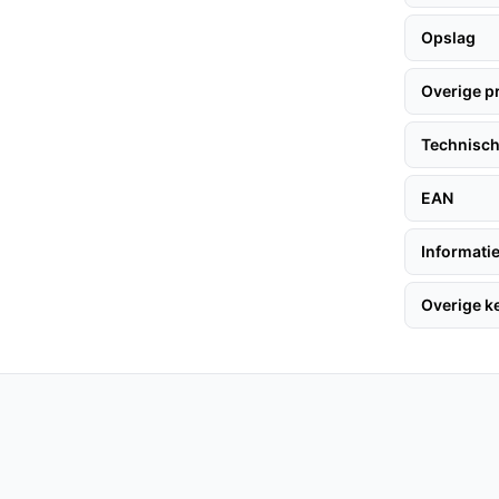
Opslag
uik, met een verwachte levensduur van
Overige p
den en het onderhoud.
Technisch
 binnen- als buitengebruik, waardoor hij
EAN
eden.
Informatie
e camera's?
olutie, lange batterijduur en
Overige 
t geval is bij andere modellen.
stekende combinatie van beeldkwaliteit,
Dit maakt het een slimme keuze voor iedereen
caties en vergelijk prijzen op