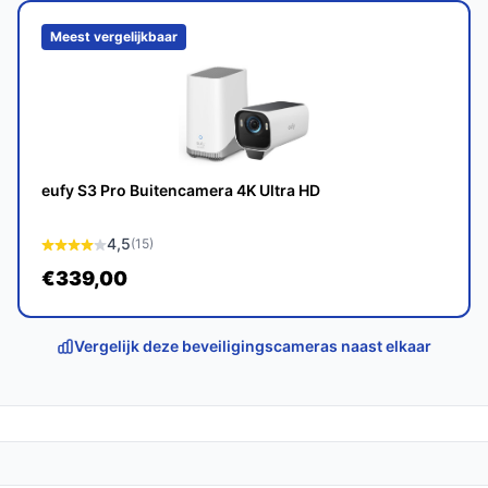
fect past bij jouw behoeften!
Meest vergelijkbaar
eufy S3 Pro Buitencamera 4K Ultra HD
4,5
(15)
€339,00
Vergelijk deze beveiligingscameras naast elkaar