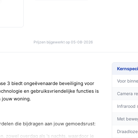
Prijzen bijgewerkt op 05-08-2026
Kernspeci
Voor binne
e 3 biedt ongeëvenaarde beveiliging voor
chnologie en gebruiksvriendelijke functies is
Camera re
n jouw woning.
Infrarood 
Met bewe
rdelen die bijdragen aan jouw gemoedsrust:
Draadloze
n, zowel overdag als 's nachts, waardoor je