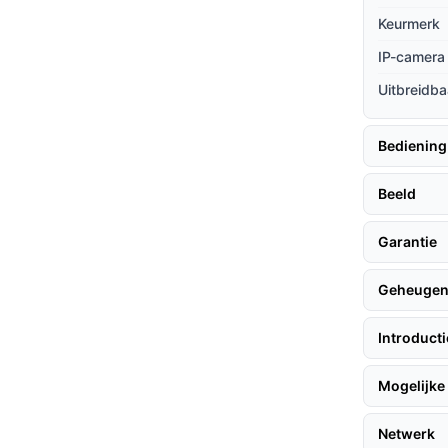
e hulp: De meegeleverde montage-
Keurmerk
toegankelijk.
IP-camera 
Uitbreidba
hier enkele nuttige tips:
Bediening
Beeld
entrale locatie in je huis. Volg de
 de camera met je Wi-Fi-netwerk. Zorg ervoor
Garantie
zicht.
Geheuge
 gedetailleerde beelden ontvangt, wat cruciaal
Introduct
ert dat de camera compatibel is met een breed
Mogelijke 
Netwerk