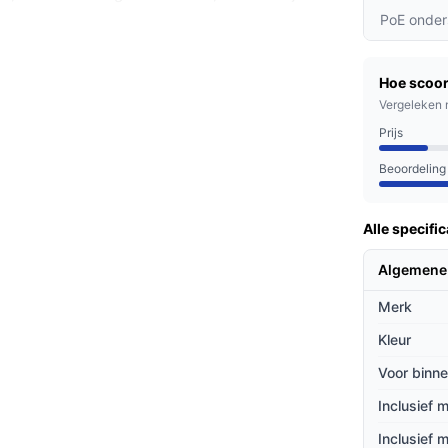
PoE onder
e batterij hoef je je geen zorgen te maken
drukke huishoudens.
Hoe scoor
e installatie, waardoor je snel en
Vergeleken 
r je deze nodig hebt.
Prijs
Beoordeling
uis willen beveiligen tegen inbraak of
 een vrijstaand huis hebt, deze camera past
Alle specific
Algemene
ieven
Merk
ligingscamera's op de markt?
Kleur
met concurrenten: Veel andere camera's bieden
Voor binne
s kunt zien.
Inclusief 
even moeten maandelijks worden opgeladen,
Inclusief 