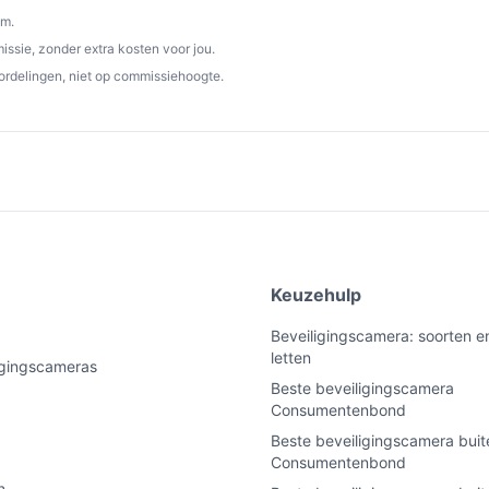
om.
ssie, zonder extra kosten voor jou.
ordelingen, niet op commissiehoogte.
e
Keuzehulp
Beveiligingscamera: soorten e
letten
ligingscameras
Beste beveiligingscamera
Consumentenbond
Beste beveiligingscamera buit
Consumentenbond
n