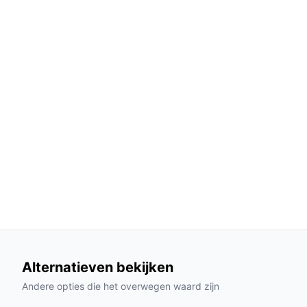
Veelgestelde vragen
Hoe lang gaat dit product mee?
De eufyCam 3C is ontworpen voor langdurig gebr
meerdere jaren, afhankelijk van de omstandighe
Is dit geschikt voor buitengebruik?
Ja, deze camera is speciaal ontworpen voor zowel
bestand is tegen verschillende weersomstandigh
Wat zijn de belangrijkste verschillen met ander
De eufyCam 3C onderscheidt zich door zijn 4K-res
gebruiksvriendelijke installatie, wat niet altijd he
Conclusie
De eufy Security eufyCam 3C HQ 4K biedt een uit
Alternatieven bekijken
gebruiksgemak en langdurige batterijprestaties. 
Andere opties die het overwegen waard zijn
die zijn woning wil beveiligen.
Ontdek alle specifi