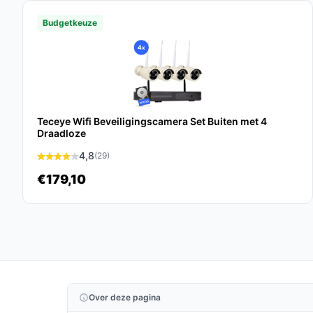
bestebeveiligingscamera.nl. Kies bewust wat per
Budgetkeuze
Teceye Wifi Beveiligingscamera Set Buiten met 4
Draadloze
4,8
(29)
€179,10
Over deze pagina