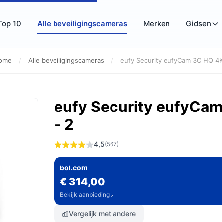
Top 10
Alle beveiligingscameras
Merken
Gidsen
ome
/
Alle beveiligingscameras
/
eufy Security eufyCam 3C HQ 4K
eufy Security eufyCa
- 2
4,5
(567)
bol.com
€ 314,00
Bekijk aanbieding
Vergelijk met andere