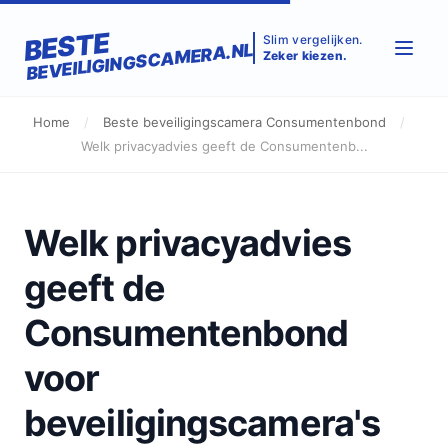
BESTE
Slim vergelijken.
BEVEILIGINGSCAMERA.NL
Zeker kiezen.
Home
/
Beste beveiligingscamera Consumentenbond
/
Welk privacyadvies geeft de Consumentenb...
Welk privacyadvies
geeft de
Consumentenbond
voor
beveiligingscamera's