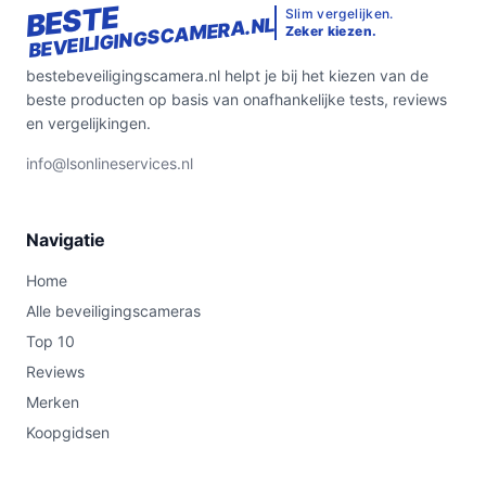
BESTE
Slim vergelijken.
BEVEILIGINGSCAMERA.NL
Zeker kiezen.
bestebeveiligingscamera.nl helpt je bij het kiezen van de
beste producten op basis van onafhankelijke tests, reviews
en vergelijkingen.
info@lsonlineservices.nl
Navigatie
Home
Alle beveiligingscameras
Top 10
Reviews
Merken
Koopgidsen