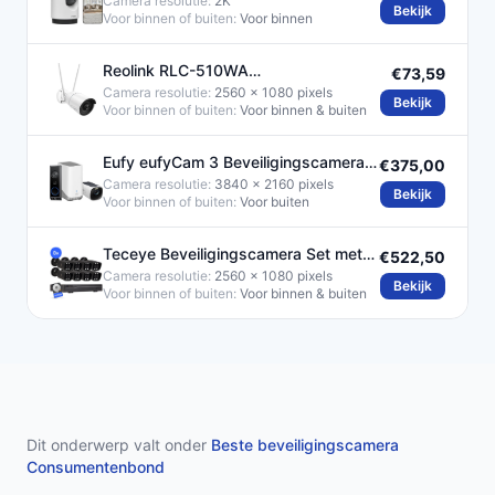
Binnen
Camera resolutie:
2K
Bekijk
Voor binnen of buiten:
Voor binnen
Reolink RLC-510WA
€73,59
Beveiligingscamera 5MP met
Camera resolutie:
2560 x 1080 pixels
Bekijk
Voor binnen of buiten:
Voor binnen & buiten
Nachtzicht 30m
Eufy eufyCam 3 Beveiligingscamera
€375,00
Bundel met Video Doorbell
Camera resolutie:
3840 x 2160 pixels
Bekijk
Voor binnen of buiten:
Voor buiten
Teceye Beveiligingscamera Set met
€522,50
8x POE Camera's
Camera resolutie:
2560 x 1080 pixels
Bekijk
Voor binnen of buiten:
Voor binnen & buiten
Dit onderwerp valt onder
Beste beveiligingscamera
Consumentenbond