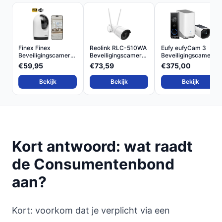
Finex Finex
Reolink RLC-510WA
Eufy eufyCam 3
Beveiligingscamera
Beveiligingscamera
Beveiligingscamera
Binnen
5...
Bund...
€59,95
€73,59
€375,00
Bekijk
Bekijk
Bekijk
Kort antwoord: wat raadt
de Consumentenbond
aan?
Kort: voorkom dat je verplicht via een