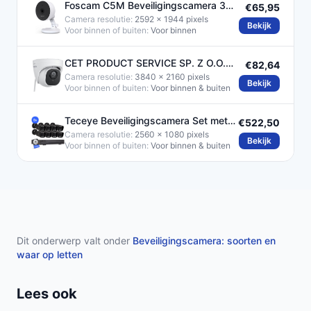
Foscam C5M Beveiligingscamera 3K
€65,95
5MP DualBand WiFi
Camera resolutie:
2592 x 1944 pixels
Bekijk
Voor binnen of buiten:
Voor binnen
CET PRODUCT SERVICE SP. Z O.O.
€82,64
Reolink
Camera resolutie:
3840 x 2160 pixels
Bekijk
Voor binnen of buiten:
Voor binnen & buiten
Teceye Beveiligingscamera Set met
€522,50
8x POE Camera's
Camera resolutie:
2560 x 1080 pixels
Bekijk
Voor binnen of buiten:
Voor binnen & buiten
Dit onderwerp valt onder
Beveiligingscamera: soorten en
waar op letten
Lees ook