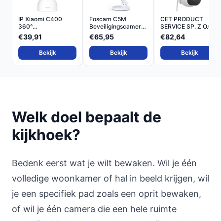
IP Xiaomi C400
Foscam C5M
CET PRODUCT
360°
Beveiligingscamera
SERVICE SP. Z O.O.
Beveiligingscamera...
3K 5MP D...
Reolink
€39,91
€65,95
€82,64
Bekijk
Bekijk
Bekijk
Welk doel bepaalt de
kijkhoek?
Bedenk eerst wat je wilt bewaken. Wil je één
volledige woonkamer of hal in beeld krijgen, wil
je een specifiek pad zoals een oprit bewaken,
of wil je één camera die een hele ruimte