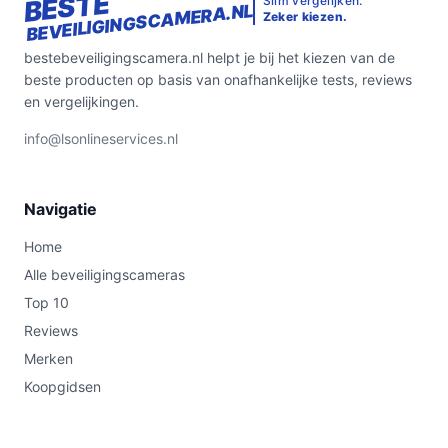
BESTE
Slim vergelijken.
BEVEILIGINGSCAMERA.NL
Zeker kiezen.
bestebeveiligingscamera.nl helpt je bij het kiezen van de
beste producten op basis van onafhankelijke tests, reviews
en vergelijkingen.
info@lsonlineservices.nl
Navigatie
Home
Alle beveiligingscameras
Top 10
Reviews
Merken
Koopgidsen