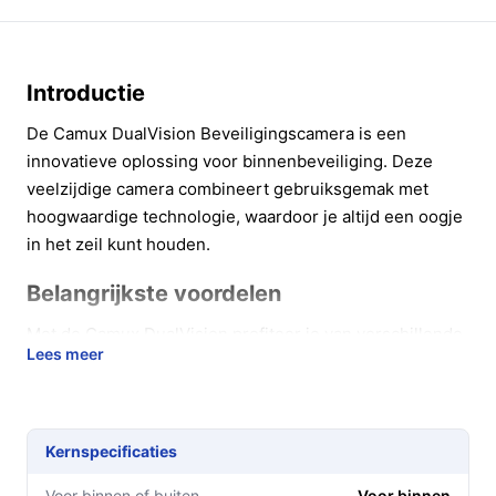
Introductie
De Camux DualVision Beveiligingscamera is een
innovatieve oplossing voor binnenbeveiliging. Deze
veelzijdige camera combineert gebruiksgemak met
hoogwaardige technologie, waardoor je altijd een oogje
in het zeil kunt houden.
Belangrijkste voordelen
Met de Camux DualVision profiteer je van verschillende
Lees meer
voordelen die het leven een stuk makkelijker maken:
Dual Lens Technologie:
Deze camera biedt zowel
een breed overzicht als gedetailleerde close-ups.
Kernspecificaties
Ideaal voor het bekijken van je kind of huisdier,
zonder dat je compromissen hoeft te sluiten op
Voor binnen of buiten
Voor binnen