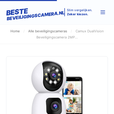
BESTE
Slim vergelijken.
BEVEILIGINGSCAMERA.NL
Zeker kiezen.
Home
/
Alle beveiligingscameras
/
Camux DualVision
Beveiligingscamera 2MP...