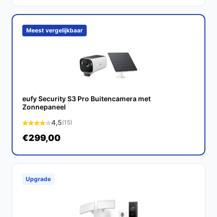
het beveiligen van uw woning. Met zijn uitstekende
beeldkwaliteit en gebruiksgemak is het een slimme
keuze voor elke huiseigenaar.
Meest vergelijkbaar
Ontdek alle specificaties en vergelijk prijzen op
bestebeveiligingscamera.nl. Kies bewust wat perfect
past bij jouw behoeften!
eufy Security S3 Pro Buitencamera met
Zonnepaneel
4,5
(15)
€299,00
Upgrade