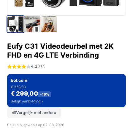
Eufy C31 Videodeurbel met 2K
FHD en 4G LTE Verbinding
4,3
(117)
bol.com
€ 358,00
€ 299,00
-16%
Bekijk aanbieding
Vergelijk met andere
Prijzen bijgewerkt op 07-08-2026