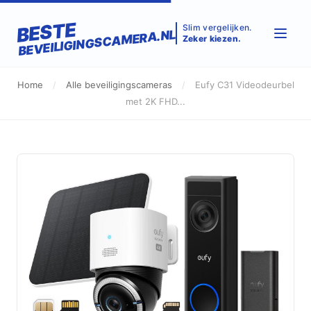
BESTE
Slim vergelijken.
BEVEILIGINGSCAMERA.NL
Zeker kiezen.
Home
/
Alle beveiligingscameras
/
Eufy C31 Videodeurbel
met 2K FHD...