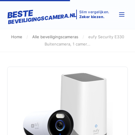
BESTE
Slim vergelijken.
BEVEILIGINGSCAMERA.NL
Zeker kiezen.
Home
/
Alle beveiligingscameras
/
eufy Security E330
Buitencamera, 1 camer...