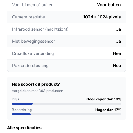
tijd van de dag.
Voor binnen of buiten
Voor buiten
24/7 opnamecapaciteit, wat betekent dat je continu
Camera resolutie
1024 x 1024 pixels
kunt monitoren en direct toegang hebt tot beelden
van elke gebeurtenis.
Infrarood sensor (nachtzicht)
Ja
Een uitgebreid WiFi-bereik van 464 m², zodat je
een groot gebied kunt bewaken zonder verlies van
Met bewegingssensor
Ja
signaal.
Draadloze verbinding
Nee
Voor welke doelgroep?
PoE ondersteuning
Nee
Deze buitencamera is ideaal voor huiseigenaren die
waarde hechten aan veiligheid en gemak. Of je nu in een
drukke stad woont of in een rustige buitenwijk, de eufy
Hoe scoort dit product?
E330 biedt de bescherming die je nodig hebt.
Vergeleken met 393 producten
Prijs
Goedkoper dan 19%
Praktische voordelen t.o.v. alternatieven
Beoordeling
Hoger dan 17%
Wat maakt de eufy E330 uniek in zijn soort? Hier zijn
enkele onderscheidende kenmerken:
Alle specificaties