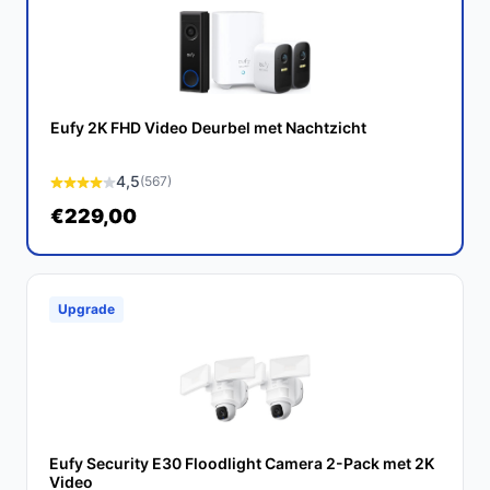
Buitencamera een hoogwaardige oplossing voor jouw
buitenbeveiliging. Met zijn geavanceerde functies en
gebruiksgemak is het een slimme investering voor elke
huiseigenaar.
Eufy 2K FHD Video Deurbel met Nachtzicht
Ontdek alle specificaties en vergelijk prijzen op
bestebeveiligingscamera.nl. Kies bewust wat perfect
4,5
(567)
past bij jouw behoeften!
€229,00
Upgrade
Eufy Security E30 Floodlight Camera 2-Pack met 2K
Video