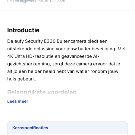
Prijzen bijgewerkt op 08-08-2026
Introductie
De eufy Security E330 Buitencamera biedt een
uitstekende oplossing voor jouw buitenbeveiliging. Met
4K Ultra HD-resolutie en geavanceerde AI-
gezichtsherkenning, zorgt deze camera ervoor dat je
altijd een helder beeld hebt van wat er rondom jouw
huis gebeurt.
Belangrijkste voordelen
Lees meer
Met de eufy E330 geniet je van talrijke voordelen die je
gemoedsrust bieden:
Uitstekende beeldkwaliteit met 4K-resolutie, zodat
Kernspecificaties
je zelfs de kleinste details kunt zien, ongeacht de