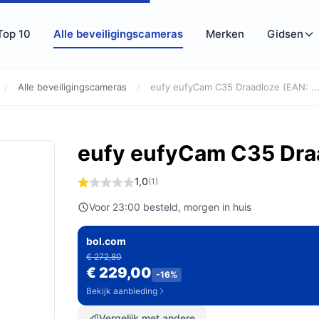
Top 10
Alle beveiligingscameras
Merken
Gidsen
/
Alle beveiligingscameras
/
eufy eufyCam C35 Draadloze (EAN: ...
eufy eufyCam C35 Draa
1,0
(1)
Voor 23:00 besteld, morgen in huis
bol.com
€ 272,80
€ 229,00
-16%
Bekijk aanbieding
Vergelijk met andere