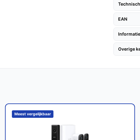
Technisch
EAN
5 meerdere jaren meegaan. De batterij heeft
Informatie
van het gebruik.
Overige 
owel binnen als buiten gebruik, met een
e camera's?
e eufyCam C35 unieke functies zoals lokale
de AI-detectie.
Meest vergelijkbaar
uitstekende keuze voor iedereen die op zoek
 kosteneffectieve beveiligingsoplossing. Met