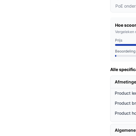
bevestigd.
PoE onder
n krijgt u scherpe en levendige beelden,
arood verlichting.
Hoe scoor
g kunt u beelden veilig bewaren zonder extra
Vergeleken 
geld bespaart.
Prijs
Beoordeling
n als huurders die op zoek zijn naar een
u een druk gezin of een klein bedrijf hebt,
Alle specific
t.
Afmetinge
ieven
Product le
ng met andere beveiligingscamera's?
Product b
l concurrenten, heeft de eufyCam C35 geen
Product h
g vergemakkelijkt.
ecies herkennen wie of wat er voor de lens
Algemene
dingen ontvangt.