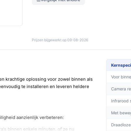
Prijzen bijgewerkt op 09-08-2026
Kernspeci
Voor binne
n krachtige oplossing voor zowel binnen als
eenvoudig te installeren en leveren heldere
Camera re
Infrarood 
Met bewe
ligheid aanzienlijk verbeteren:
Draadloze
ra's binnen enkele minuten, of ze nu