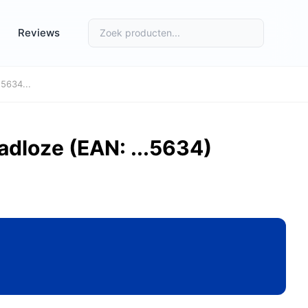
Reviews
5634...
dloze (EAN: ...5634)