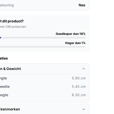
steuning
Nee
t dit product?
met 396 producten
Goedkoper dan 18%
Hoger dan 1%
aties
n & Gewicht
ngte
5.90 cm
reedte
5.45 cm
oogte
8.30 cm
 kenmerken