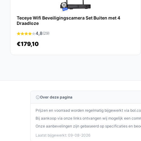
zijn veelzijdige functies en gemakkelijke installa
Ontdek alle specificaties en vergelijk prijzen o
Teceye Wifi Beveiligingscamera Set Buiten met 4
wat perfect past bij jouw behoeften!
Draadloze
4,8
(29)
€179,10
Over deze pagina
Prijzen en voorraad worden regelmatig bijgewerkt via bol.c
Bij aankoop via onze links ontvangen wij mogelijk een commi
Onze aanbevelingen zijn gebaseerd op specificaties en beo
Laatst bijgewerkt: 09-08-2026