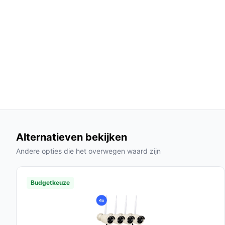
Veelgestelde vragen
Hoe lang gaat dit product mee?
Met de juiste zorg en gebruik kan de eufyCam C3
een levensduur van enkele maanden, afhankelijk 
Is dit geschikt voor buitengebruik?
Ja, de eufyCam C35 is speciaal ontworpen voor z
IP67-weerbestendigheid.
Wat zijn de belangrijkste verschillen met ander
Alternatieven bekijken
In vergelijking met veel andere camera's biedt d
Andere opties die het overwegen waard zijn
opslag zonder maandelijkse kosten en geavanceer
Conclusie
Budgetkeuze
De eufy Security eufyCam C35 4-Cam Kit is een 
is naar een betrouwbare, gebruiksvriendelijke en