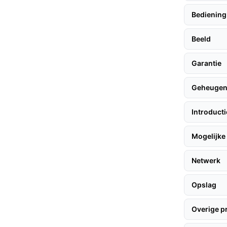
de camera bestand is tegen regen en stof, wat
Bediening
ht de weersomstandigheden.
Beeld
Garantie
, volgen hier enkele praktische tips:
Geheuge
icht en betrouwbare wifi-verbinding. 2.
Introduct
ugel of magnetische bevestiging. 3. **App
structies voor het koppelen van uw camera's.
Mogelijke 
it en pas indien nodig de hoek of positie aan.
Netwerk
a stofdicht is en tegen water kan, wat
Opslag
beelden opslaan zonder afhankelijk te zijn
Overige p
evordert.