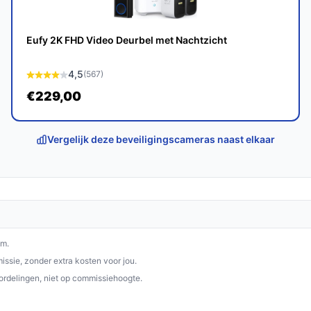
tie zorgt het voor een veiligere omgeving.
p bestebeveiligingscamera.nl. Kies bewust
Eufy 2K FHD Video Deurbel met Nachtzicht
4,5
(567)
€229,00
Vergelijk deze beveiligingscameras naast elkaar
om.
ssie, zonder extra kosten voor jou.
ordelingen, niet op commissiehoogte.