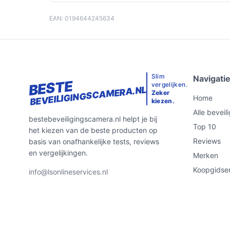
EAN: 0194644245634
Slim
Navigati
BESTE
vergelijken.
BEVEILIGINGSCAMERA.NL
Zeker
Home
kiezen.
Alle bevei
bestebeveiligingscamera.nl helpt je bij
Top 10
het kiezen van de beste producten op
Reviews
basis van onafhankelijke tests, reviews
en vergelijkingen.
Merken
Koopgidse
info@lsonlineservices.nl