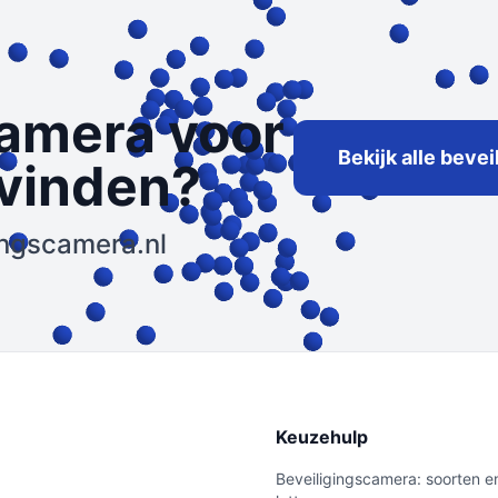
camera voor
Bekijk alle beve
 vinden?
gingscamera.nl
e
Keuzehulp
Beveiligingscamera: soorten e