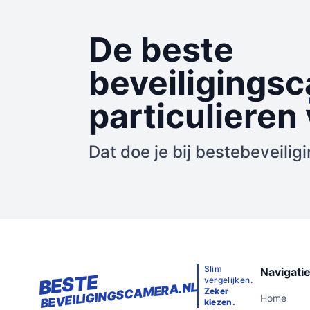
De beste
beveiligings
particulieren
Dat doe je bij bestebeveili
Slim
Navigati
BESTE
vergelijken.
BEVEILIGINGSCAMERA.NL
Zeker
Home
kiezen.