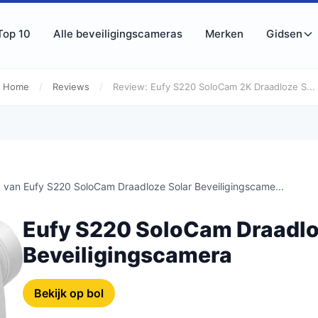
Top 10
Alle beveiligingscameras
Merken
Gidsen
Home
/
Reviews
/
Review: Eufy S220 SoloCam 2K Draadloze S...
 van Eufy S220 SoloCam Draadloze Solar Beveiligingscame...
Eufy S220 SoloCam Draadlo
Beveiligingscamera
Bekijk op bol