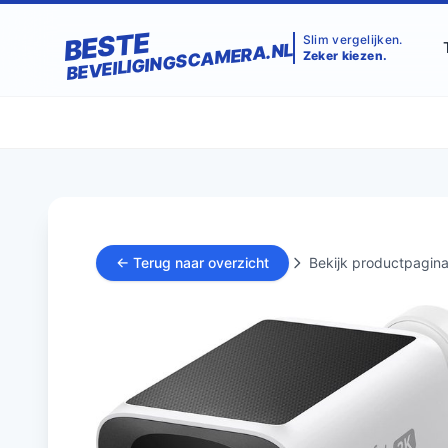
BESTE
Slim vergelijken.
BEVEILIGINGSCAMERA.NL
Zeker kiezen.
← Terug naar overzicht
Bekijk productpagina