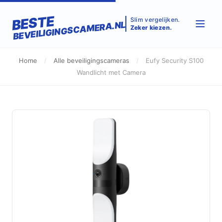
BESTE
Slim vergelijken.
BEVEILIGINGSCAMERA.NL
Zeker kiezen.
Home
/
Alle beveiligingscameras
/
Eufy Security S100
Wandlicht met Camera