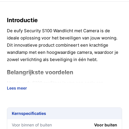
Introductie
De eufy Security S100 Wandlicht met Camera is de
ideale oplossing voor het beveiligen van jouw woning.
Dit innovatieve product combineert een krachtige
wandlamp met een hoogwaardige camera, waardoor je
zowel verlichting als beveiliging in één hebt.
Belangrijkste voordelen
Met de eufy S100 profiteer je van een scala aan
Lees meer
voordelen die jouw veiligheid en gemoedsrust
vergroten.
2K-resolutie:
Bekijk elk detail met kristalheldere
Kernspecificaties
beelden, zelfs in het donker dankzij het
kleurennachtzicht.
Voor binnen of buiten
Voor buiten