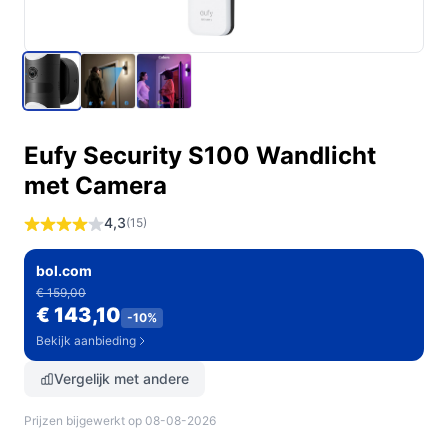
Eufy Security S100 Wandlicht
met Camera
4,3
(15)
bol.com
€ 159,00
€ 143,10
-10%
Bekijk aanbieding
Vergelijk met andere
Prijzen bijgewerkt op 08-08-2026