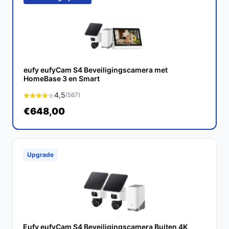
Conclusie
De eufy Security S3 Pro Buitencamera's bieden een
uitstekende combinatie van technologie, gebruiksgemak
en betrouwbaarheid. Met zijn unieke functies en
voordelen is dit een uitstekende keuze voor iedereen
eufy eufyCam S4 Beveiligingscamera met
die zijn eigendommen wil beveiligen.
HomeBase 3 en Smart
4,5
(567)
Ontdek alle specificaties en vergelijk prijzen op
€648,00
bestebeveiligingscamera.nl. Kies bewust wat perfect
past bij jouw behoeften!
Upgrade
Eufy eufyCam S4 Beveiligingscamera Buiten 4K