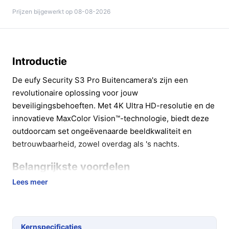
Prijzen bijgewerkt op 08-08-2026
Introductie
De eufy Security S3 Pro Buitencamera's zijn een
revolutionaire oplossing voor jouw
beveiligingsbehoeften. Met 4K Ultra HD-resolutie en de
innovatieve MaxColor Vision™-technologie, biedt deze
outdoorcam set ongeëvenaarde beeldkwaliteit en
betrouwbaarheid, zowel overdag als 's nachts.
Belangrijkste voordelen
Lees meer
Met de eufy S3 Pro haal je een krachtige
beveiligingscamera in huis die verder gaat dan
traditionele modellen. Hier zijn enkele opmerkelijke
voordelen:
Kernspecificaties