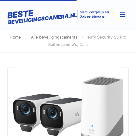
BESTE
Slim vergelijken.
BEVEILIGINGSCAMERA.NL
Zeker kiezen.
Home
/
Alle beveiligingscameras
/
eufy Security S3 Pro
Buitencamera's, 2.....