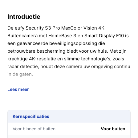
Introductie
De eufy Security S3 Pro MaxColor Vision 4K
Buitencamera met HomeBase 3 en Smart Display E10 is
een geavanceerde beveiligingsoplossing die
betrouwbare bescherming biedt voor uw huis. Met zijn
krachtige 4K-resolutie en slimme technologie's, zoals
radar detectie, houdt deze camera uw omgeving continu
in de gaten.
Belangrijkste voordelen
Lees meer
De eufy Security S3 Pro biedt tal van voordelen die uw
beveiliging naar een hoger niveau tillen:
Kernspecificaties
Uitzonderlijke beeldkwaliteit:
De camera legt elk
detail vast met een indrukwekkende 4K-resolutie,
Voor binnen of buiten
Voor buiten
wat betekent dat u zelfs in de kleinste details kunt