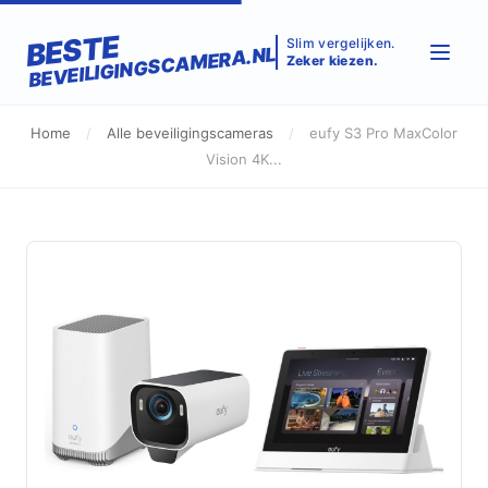
BESTE
Slim vergelijken.
BEVEILIGINGSCAMERA.NL
Zeker kiezen.
Home
/
Alle beveiligingscameras
/
eufy S3 Pro MaxColor
Vision 4K...