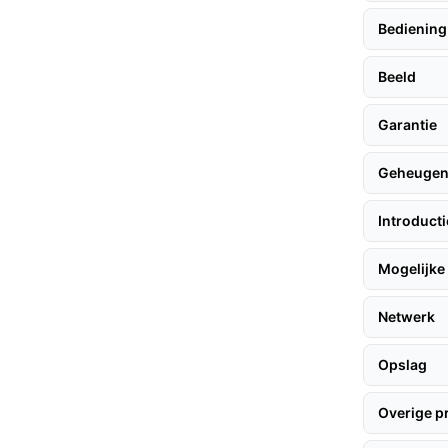
en geïnstalleerd zonder ingewikkelde
Bediening
systemen.
 eenvoudig extra Eufy apparaten toevoegen,
Beeld
ossing.
Garantie
Geheuge
ngssysteem, volg deze aanbevelingen:
Introduct
 met het meegeleverde montagemateriaal.
Mogelijke 
licht staan voor optimale energieopbrengst.
lle configuratie en verbinding met je
Netwerk
Opslag
rt compatibiliteit met diverse andere
Overige p