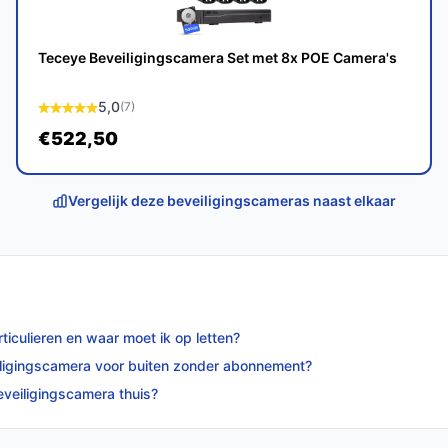
tstekende keuze voor iedereen die een
veiligingsoplossing zoekt. Profiteer van de
achtige Homebase.
Teceye Beveiligingscamera Set met 8x POE Camera's
p bestebeveiligingscamera.nl. Kies bewust
5,0
(7)
€522,50
Vergelijk deze beveiligingscameras naast elkaar
ticulieren en waar moet ik op letten?
eiligingscamera voor buiten zonder abonnement?
beveiligingscamera thuis?