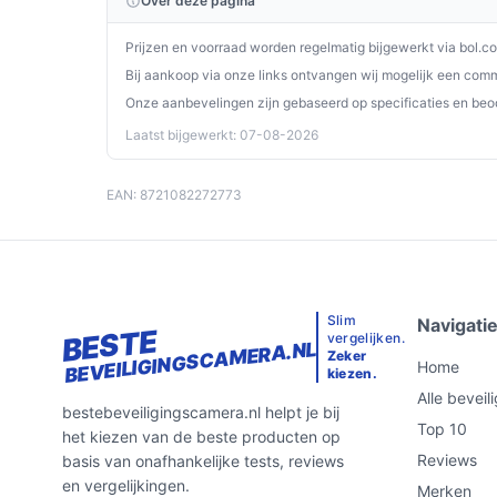
Over deze pagina
Prijzen en voorraad worden regelmatig bijgewerkt via bol.c
Bij aankoop via onze links ontvangen wij mogelijk een commi
Onze aanbevelingen zijn gebaseerd op specificaties en beo
Laatst bijgewerkt: 07-08-2026
EAN: 8721082272773
Slim
Navigati
BESTE
vergelijken.
BEVEILIGINGSCAMERA.NL
Zeker
Home
kiezen.
Alle bevei
bestebeveiligingscamera.nl helpt je bij
Top 10
het kiezen van de beste producten op
Reviews
basis van onafhankelijke tests, reviews
en vergelijkingen.
Merken