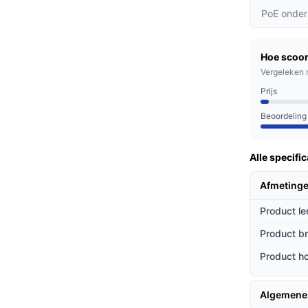
s is.
PoE onder
tilt-zoom) heb je een volledig overzicht van
achtertuin.
Hoe scoor
 zonne-energie, wat betekent dat je geen
Vergeleken 
bruik kunt maken van de camera's zonder
Prijs
Beoordeling
n woning willen beveiligen tegen inbraak en
Alle specific
is zijn en hun huis op afstand willen
Afmetinge
Product le
ieven
Product b
onderscheiden van andere
Product h
currenten, heeft deze camera geen
Algemene
sten bespaart.