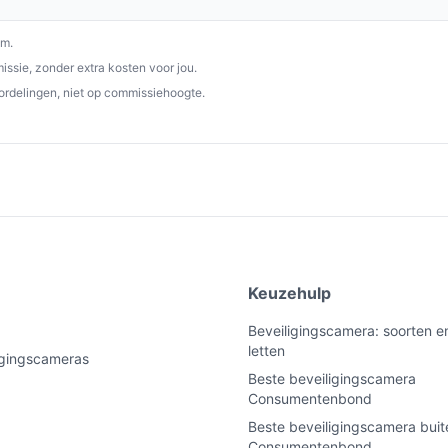
om.
ssie, zonder extra kosten voor jou.
ordelingen, niet op commissiehoogte.
e
Keuzehulp
Beveiligingscamera: soorten e
letten
ligingscameras
Beste beveiligingscamera
Consumentenbond
Beste beveiligingscamera buit
Consumentenbond