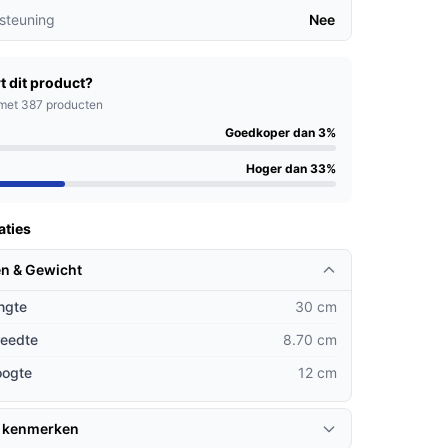
steuning
Nee
t dit product?
met 387 producten
Goedkoper dan 3%
Hoger dan 33%
aties
n & Gewicht
ngte
30 cm
reedte
8.70 cm
oogte
12 cm
 kenmerken