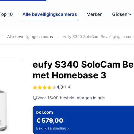
Top 10
Alle beveiligingscameras
Merken
Gidsen
/
Alle beveiligingscameras
/
eufy S340 SoloCam Beveiligingscamer
eufy S340 SoloCam Be
met Homebase 3
4,3
(114)
Voor 15:00 besteld, morgen in huis
bol.com
€ 579,00
Bekijk aanbieding