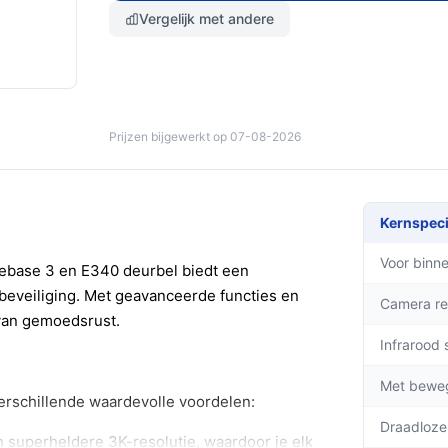
Vergelijk met andere
Prijzen bijgewerkt op 07-08-2026
Kernspeci
Voor binne
base 3 en E340 deurbel biedt een
beveiliging. Met geavanceerde functies en
Camera re
 van gemoedsrust.
Infrarood 
Met bewe
verschillende waardevolle voordelen:
Draadloze
 superheldere 3K-resolutie, waardoor je elk