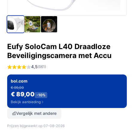
Eufy SoloCam L40 Draadloze
Beveiligingscamera met Accu
4,5
(561)
bol.com
€ 99,00
€ 89,00
-10%
Bekijk aanbieding
Vergelijk met andere
Prijzen bijgewerkt op 07-08-2026