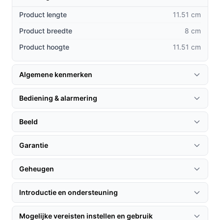
IP65 waterdichtheid:
Deze camera is bestand
Product lengte
11.51 cm
tegen verschillende weersomstandigheden, wat
Product breedte
8 cm
zorgt voor een langdurig gebruik buitenshuis.
Product hoogte
11.51 cm
Geen maandelijkse kosten:
Met 8GB aan lokale
opslag hoef je je geen zorgen te maken over
abonnementskosten voor opslag van beelden.
Algemene kenmerken
Compatibiliteit met Google Assistant:
Bedien de
camera eenvoudig met spraakopdrachten, wat het
Bediening & alarmering
gebruiksgemak vergroot.
Beeld
Gebruik & praktische tips
Garantie
Om het meeste uit je Eufy SoloCam L40 te halen, volgen
hier enkele tips:
Geheugen
Installatie & setup
Introductie en ondersteuning
1. Bevestig de camera met het meegeleverde
montagemateriaal op een geschikte locatie.
Mogelijke vereisten instellen en gebruik