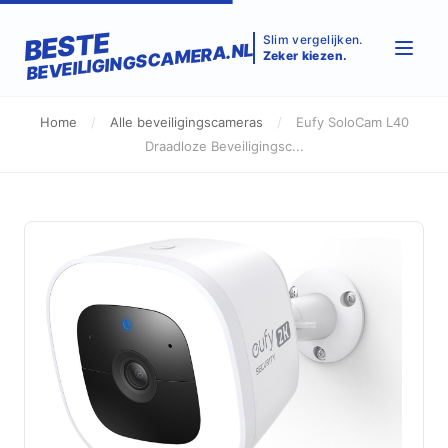
BESTE
Slim vergelijken.
BEVEILIGINGSCAMERA.NL
Zeker kiezen.
Home
/
Alle beveiligingscameras
/
Eufy SoloCam L40
Draadloze Beveiligingsc...