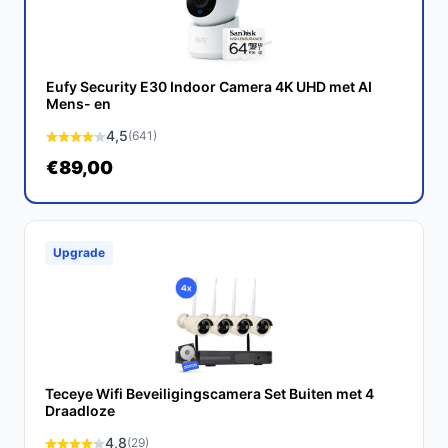
Met zijn scherpe beeldkwaliteit en geavanceerde
functies biedt deze camera alles wat je nodig hebt om
jouw woning te beschermen.
Eufy Security E30 Indoor Camera 4K UHD met AI
Ontdek alle specificaties en vergelijk prijzen op
Mens- en
bestebeveiligingscamera.nl. Kies bewust wat perfect
4,5
(641)
past bij jouw behoeften!
€89,00
Upgrade
Teceye Wifi Beveiligingscamera Set Buiten met 4
Draadloze
4,8
(29)