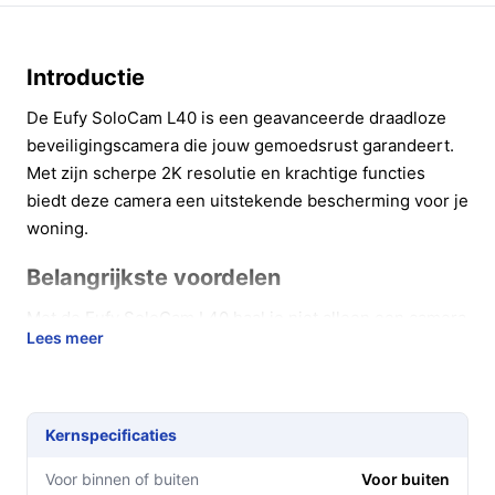
Introductie
De Eufy SoloCam L40 is een geavanceerde draadloze
beveiligingscamera die jouw gemoedsrust garandeert.
Met zijn scherpe 2K resolutie en krachtige functies
biedt deze camera een uitstekende bescherming voor je
woning.
Belangrijkste voordelen
Met de Eufy SoloCam L40 haal je niet alleen een camera
Lees meer
in huis, maar ook een betrouwbare bewaker van jouw
veiligheid. Hier zijn enkele concrete voordelen:
Haarscherpe beelden:
De 2K videoresolutie zorgt
Kernspecificaties
ervoor dat je elk detail helder in beeld hebt, zelfs in
het donker.
Voor binnen of buiten
Voor buiten