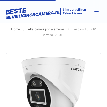
BESTE
Slim vergelijken.
BEVEILIGINGSCAMERA.NL
Zeker kiezen.
Home
/
Alle beveiligingscameras
/
Foscam T5EP IP
Camera 3K QHD