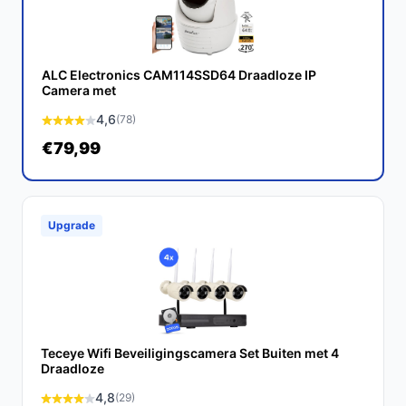
Conclusie
De Foscam T5EP IP Camera is een krachtige en
veelzijdige beveiligingscamera die u de gemoedsrust
ALC Electronics CAM114SSD64 Draadloze IP
biedt die u zoekt. Met zijn hoogwaardige beeldkwaliteit,
Camera met
slimme functies en gebruiksgemak is het een
4,6
(78)
uitstekende keuze voor elke bewakingsbehoefte.
€79,99
Ontdek alle specificaties en vergelijk prijzen op
bestebeveiligingscamera.nl. Kies bewust wat perfect
past bij jouw behoeften!
Upgrade
Teceye Wifi Beveiligingscamera Set Buiten met 4
Draadloze
4,8
(29)