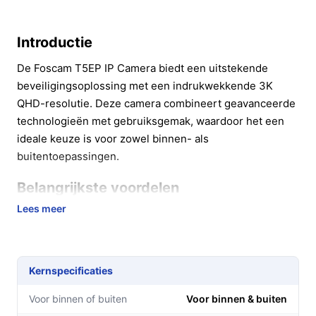
Introductie
De Foscam T5EP IP Camera biedt een uitstekende
beveiligingsoplossing met een indrukwekkende 3K
QHD-resolutie. Deze camera combineert geavanceerde
technologieën met gebruiksgemak, waardoor het een
ideale keuze is voor zowel binnen- als
buitentoepassingen.
Belangrijkste voordelen
Lees meer
De Foscam T5EP biedt diverse voordelen die bijdragen
aan uw veiligheid:
**Hoge resolutie**: Met 3K QHD-resolutie geniet
Kernspecificaties
u van haarscherpe beelden, wat cruciaal is voor het
identificeren van indringers.
Voor binnen of buiten
Voor binnen & buiten
**Nachtzicht**: Dankzij de geïntegreerde infrarood