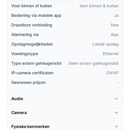
Voor binnen of buiten
Voor binnen & buiten
**Smart Home compatibiliteit**: Integreer
Bediening via mobiele app
Ja
eenvoudig met bestaande smart home-systemen
Draadloze verbinding
voor een naadloze ervaring.
Nee
**Geavanceerde detectie**: De camera maakt
Alarmering via
App
gebruik van slimme algoritmen om echte
Opslagmogelijkheden
Lokale opslag
bedreigingen te onderscheiden van valse alarmen,
Voedingstype
Ethernet
waardoor u zich kunt concentreren op wat
daadwerkelijk belangrijk is.
Type extern geheugenslot
Geen extern geheugenslot
**PoE-ondersteuning**: De Power over Ethernet-
IP-camera certificaten
ONVIF
functionaliteit vereenvoudigt de installatie, omdat u
Gewonnen prijzen
-
slechts één kabel nodig heeft voor zowel stroom
als data.
Audio
Gebruik & praktische tips
Camera
Om het meeste uit uw Foscam T5EP te halen, volgen
hier enkele handige tips:
Fysieke kenmerken