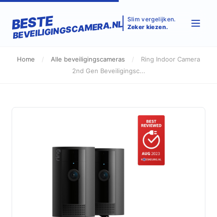
BESTE
Slim vergelijken.
BEVEILIGINGSCAMERA.NL
Zeker kiezen.
Home
/
Alle beveiligingscameras
/
Ring Indoor Camera
2nd Gen Beveiligingsc...