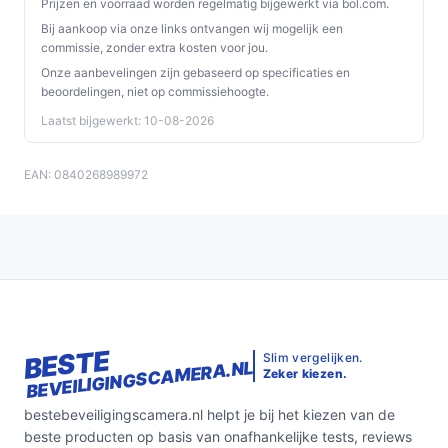
Prijzen en voorraad worden regelmatig bijgewerkt via bol.com.
muurbeugel.
Bij aankoop via onze links ontvangen wij mogelijk een
Voedingstype:
Netstroom — vereist een
commissie, zonder extra kosten voor jou.
stopcontact in de buurt van de montageplek.
Onze aanbevelingen zijn gebaseerd op specificaties en
beoordelingen, niet op commissiehoogte.
Visible microfoon / speakers:
Geen zichtbare
microfoon / geïntegreerde speakers — de camera
Laatst bijgewerkt: 10-08-2026
biedt tweewegspraak en privacybediening over
microfoongebruik.
EAN: 0840268989972
IP-camera certificaten:
ONVIF — handig als je met
andere ONVIF-compatibele systemen wilt werken.
Uitbreidbaar:
Ja — je kunt extra onderdelen of
camera’s toevoegen binnen hetzelfde systeem.
Smart Home Platform:
Alexa Amazon — de camera
werkt met dat platform voor spraakintegratie.
BESTE
Slim vergelijken.
Veelgestelde vragen
BEVEILIGINGSCAMERA.NL
Zeker kiezen.
Is dit geschikt voor thuisgebruik / intensief gebruik /
bestebeveiligingscamera.nl helpt je bij het kiezen van de
dagelijks gebruik?
beste producten op basis van onafhankelijke tests, reviews