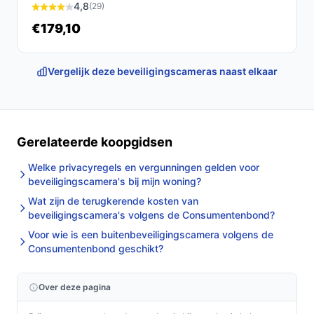
4,8
(29)
€179,10
Twee concrete checks voor de handleiding/specs:
Controleer of er een stopcontact bij de
Vergelijk deze beveiligingscameras naast elkaar
montageplek is (voedingstype: netstroom).
Controleer of de meegeleverde
montagematerialen voldoen voor je locatie; er
wordt geen muurbeugel meegeleverd.
Gerelateerde koopgidsen
Specificaties in mensentaal
Welke privacyregels en vergunningen gelden voor
beveiligingscamera's bij mijn woning?
Merk:
Ring — hou rekening met compatibiliteit
binnen hetzelfde productecosysteem.
Wat zijn de terugkerende kosten van
beveiligingscamera's volgens de Consumentenbond?
Kleur:
Zwart — neutrale kleur die in de meeste
Voor wie is een buitenbeveiligingscamera volgens de
interieurs past.
Consumentenbond geschikt?
Voor binnen of buiten:
Voor binnen — dit model is
bedoeld voor binnenshuis gebruik.
Over deze pagina
Inclusief montagemateriaal:
Ja —
basisbevestiging wordt meegeleverd, maar geen