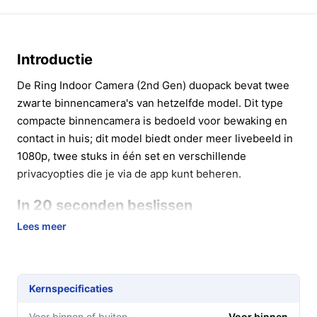
Introductie
De Ring Indoor Camera (2nd Gen) duopack bevat twee
zwarte binnencamera's van hetzelfde model. Dit type
compacte binnencamera is bedoeld voor bewaking en
contact in huis; dit model biedt onder meer livebeeld in
1080p, twee stuks in één set en verschillende
privacyopties die je via de app kunt beheren.
In 20 seconden beslissen
Lees meer
Kopen als:
je twee compacte binnencamera's wilt
met 1080p livebeeld, tweewegspraak en
ingebouwde privacyopties, en je ze van stroom
kunt voorzien via netstroom.
Kernspecificaties
Niet kopen als:
je camera's nodig hebt die op
Voor binnen of buiten
Voor binnen