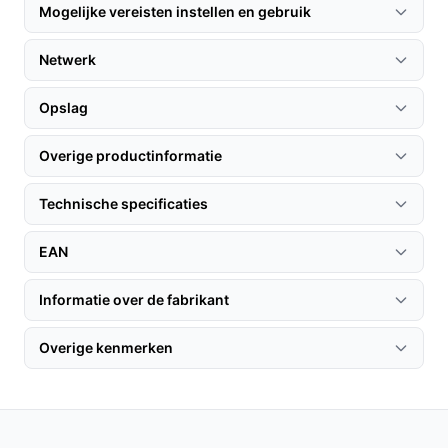
Mogelijke vereisten instellen en gebruik
je huis, bij voorkeur met een goed zicht op de ruimtes
die je wilt bewaken.
Netwerk
2. Gebruik de meegeleverde muurbeugel voor een
stevige bevestiging.
Opslag
3. Download de Gologi App en volg de instructies voor
een eenvoudige verbinding met je wifi-netwerk.
Overige productinformatie
Specificaties in mensentaal
Technische specificaties
2K 3MP resolutie: Dit betekent dat je beelden van
hoge kwaliteit ontvangt, wat essentieel is voor een
EAN
goede identificatie.
Informatie over de fabrikant
PTZ-functie: Met de pan-tilt-zoom functionaliteit
kun je de camera op afstand bedienen voor een
Overige kenmerken
breder gezichtsveld.
Veelgestelde vragen
Hoe lang gaat dit product mee?