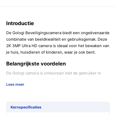
Introductie
De Gologi Beveiligingscamera biedt een ongeëvenaarde
combinatie van beeldkwaliteit en gebruiksgemak. Deze
2K 3MP Ultra HD camera is ideaal voor het bewaken van
je huis, huisdieren of kinderen, waar je ook bent.
Belangrijkste voordelen
De Gologi camera is ontworpen met de gebruiker in
gedachten. Hier zijn enkele van de belangrijkste
Lees meer
voordelen:
Haarscherpe beeldkwaliteit: De 2K Super HD
resolutie zorgt voor kristalheldere beelden, zelfs
Kernspecificaties
bij weinig licht.