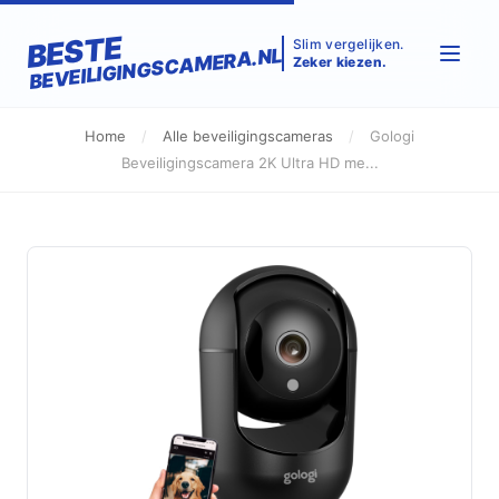
BESTE
Slim vergelijken.
BEVEILIGINGSCAMERA.NL
Zeker kiezen.
Home
/
Alle beveiligingscameras
/
Gologi
Beveiligingscamera 2K Ultra HD me...