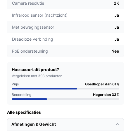
Camera resolutie
2K
met live meekijken via de app.
Volledige controle: Met een draaibaar en
Infrarood sensor (nachtzicht)
Ja
kantelbaar ontwerp kunt u elke hoek van uw terrein
in de gaten houden.
Met bewegingssensor
Ja
Voor welke doelgroep?
Draadloze verbinding
Ja
Deze beveiligingscamera is ideaal voor huiseigenaren
PoE ondersteuning
Nee
die hun woning, tuin of parkeerplaats willen
beschermen. Ook voor ondernemers die hun
bedrijfspand willen beveiligen, biedt deze camera een
Hoe scoort dit product?
Vergeleken met 393 producten
uitstekende oplossing.
Prijs
Goedkoper dan 61%
Praktische voordelen t.o.v. alternatieven
Beoordeling
Hoger dan 33%
Wat maakt de Gologi camera uniek in vergelijking met
andere beveiligingscamera's?
Alle specificaties
Uitstekende beeldkwaliteit: In tegenstelling tot veel
Afmetingen & Gewicht
concurrenten biedt deze camera een hogere