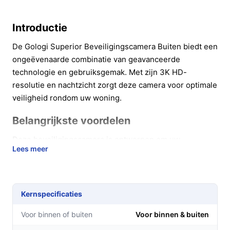
Introductie
De Gologi Superior Beveiligingscamera Buiten biedt een
ongeëvenaarde combinatie van geavanceerde
technologie en gebruiksgemak. Met zijn 3K HD-
resolutie en nachtzicht zorgt deze camera voor optimale
veiligheid rondom uw woning.
Belangrijkste voordelen
Deze beveiligingscamera is ontworpen om uw
Lees meer
omgeving te beveiligen met gebruiksvriendelijke
functies en betrouwbare prestaties.
Haarscherpe beelden: Dankzij de 5MP 3K-resolutie
Kernspecificaties
mist u geen enkel detail, of het nu dag of nacht is.
Gemakkelijke installatie: Verbind de camera
Voor binnen of buiten
Voor binnen & buiten
eenvoudig met uw 2.4 GHz WiFi en begin direct