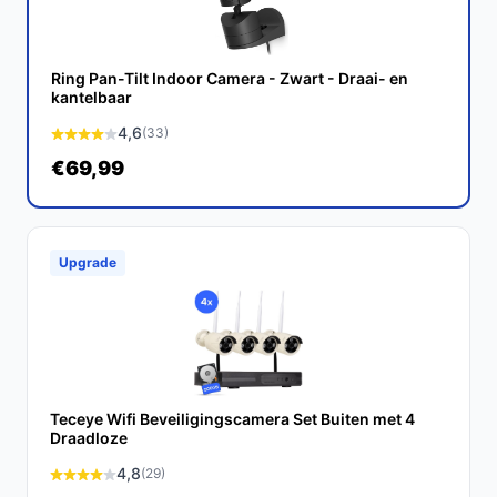
Ontdek alle specificaties en vergelijk prijzen op
bestebeveiligingscamera.nl. Kies bewust wat perfect
Ring Pan-Tilt Indoor Camera - Zwart - Draai- en
past bij jouw behoeften!
kantelbaar
4,6
(33)
€69,99
Upgrade
Teceye Wifi Beveiligingscamera Set Buiten met 4
Draadloze
4,8
(29)