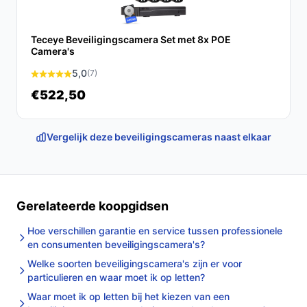
Connectiviteit:
In de specificaties worden bedraad,
wifi en Bluetooth genoemd; controleer welke
Teceye Beveiligingscamera Set met 8x POE
opties voor jouw installatie relevant zijn.
Camera's
Inclusief muurbeugel en montagemateriaal:
5,0
(7)
Direct klaar voor wandmontage zonder extra
€522,50
bevestigingsmateriaal.
Zichtbare microfoon & geïntegreerde speakers:
Vergelijk deze beveiligingscameras naast elkaar
Ondersteunt audio in beide richtingen volgens de
specificaties.
Uitbreidbaar: Nee:
Volgens de specificaties is dit
model niet uitbreidbaar; check dit bij wensen voor
Gerelateerde koopgidsen
meerdere camera's of systeemuitbreiding.
Hoe verschillen garantie en service tussen professionele
Veelgestelde vragen
en consumenten beveiligingscamera's?
Is dit geschikt voor thuisgebruik / intensief gebruik /
Welke soorten beveiligingscamera's zijn er voor
particulieren en waar moet ik op letten?
dagelijks gebruik?
Waar moet ik op letten bij het kiezen van een
Geschikt voor dagelijks thuisgebruik binnenshuis. Voor