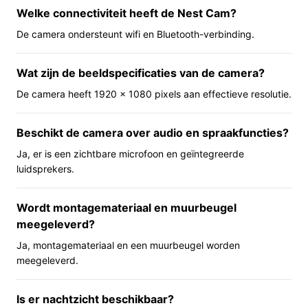
meegeleverde beugel en aansluitmateriaal. De camera
Welke connectiviteit heeft de Nest Cam?
levert beelden in 1920 x 1080 pixels en heeft digitale
De camera ondersteunt wifi en Bluetooth-verbinding.
zoom zodat je details dichterbij kunt bekijken.
Nachtzicht (IR) is aanwezig tot de afstand die in de bron
Wat zijn de beeldspecificaties van de camera?
genoemd wordt. Er is een zichtbare microfoon en
De camera heeft 1920 x 1080 pixels aan effectieve resolutie.
geïntegreerde speakers, waardoor tweeweggeluid
mogelijk lijkt. De camera werkt binnen en gebruikt USB-
voeding; volgens de specificaties is connectiviteit
Beschikt de camera over audio en spraakfuncties?
mogelijk via bedrade en draadloze opties en is
Ja, er is een zichtbare microfoon en geïntegreerde
Bluetooth aanwezig voor alarmprotocol.
luidsprekers.
Belangrijkste voordelen
Wordt montagemateriaal en muurbeugel
Deze camera brengt praktische voordelen voor
meegeleverd?
binnensituaties en eenvoudige integratie met een smart
Ja, montagemateriaal en een muurbeugel worden
home-omgeving.
meegeleverd.
Beeldkwaliteit in Full HD: 1920 x 1080 pixels geeft
een duidelijker beeld dan lagere resoluties, handig
Is er nachtzicht beschikbaar?