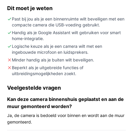
In 20 seconden beslissen
Dit moet je weten
Kopen als:
je een vaste, aan-de-muur
Past bij jou als je een binnenruimte wilt beveiligen met een
gemonteerde binnencamera wilt met 1080p-
compacte camera die USB-voeding gebruikt.
resolutie, Google Assistant-ondersteuning,
Handig als je Google Assistant wilt gebruiken voor smart
home-integratie.
geïntegreerde microfoon en speakers.
Logische keuze als je een camera wilt met een
Niet kopen als:
je een buitencamera, een
ingebouwde microfoon en luidsprekers.
batterijcamera of een systeem wilt dat eenvoudig
Minder handig als je buiten wilt beveiligen.
uitbreidbaar is (deze camera is volgens de
Beperkt als je uitgebreide functies of
specificaties niet uitbreidbaar).
uitbreidingsmogelijkheden zoekt.
Belangrijkste check:
controleer of de USB-
voeding en de beschikbare netwerkverbinding
Veelgestelde vragen
(bedraad/wifi/ Bluetooth zoals in de specificaties
genoemd) geschikt zijn voor de gekozen
Kan deze camera binnenshuis geplaatst en aan de
montageplek.
muur gemonteerd worden?
Ja, de camera is bedoeld voor binnen en wordt aan de muur
Wat je in de praktijk merkt
gemonteerd.
In huis hang je deze camera aan de muur met de