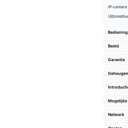
enstelling tot minder veilige alternatieven.
IP-camera 
er live via de camera, wat niet alle
Uitbreidba
e heeft met uw omgeving.
Bediening
or het gebruik van de KUUS.® OC3
Beeld
Garantie
zonlicht voor het zonnepaneel.
Geheuge
ntagemateriaal en muurbeugel.
instructies om de camera te verbinden met
Introduct
Mogelijke 
Netwerk
ra bestand is tegen stof en water, waardoor
en.