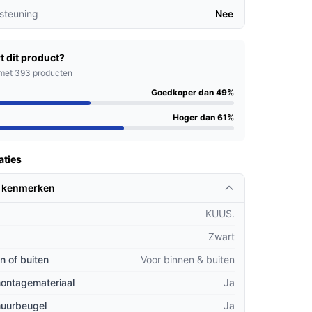
steuning
Nee
t dit product?
met 393 producten
Goedkoper dan 49%
Hoger dan 61%
aties
 kenmerken
KUUS.
Zwart
n of buiten
Voor binnen & buiten
montagemateriaal
Ja
muurbeugel
Ja