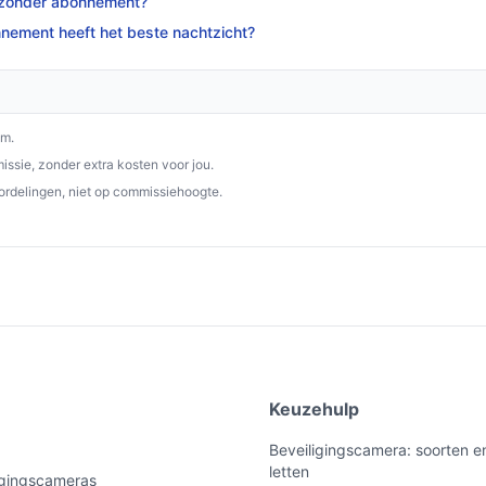
a zonder abonnement?
nement heeft het beste nachtzicht?
om.
ssie, zonder extra kosten voor jou.
ordelingen, niet op commissiehoogte.
e
Keuzehulp
Beveiligingscamera: soorten e
letten
ligingscameras