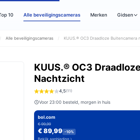
Top 10
Alle beveiligingscameras
Merken
Gidsen
/
Alle beveiligingscameras
/
KUUS.® OC3 Draadloze Buitencamera m
KUUS.® OC3 Draadloze
Nachtzicht
4,5
(11)
Voor 23:00 besteld, morgen in huis
bol.com
€ 99,99
€ 89,99
-10%
Bekijk aanbieding