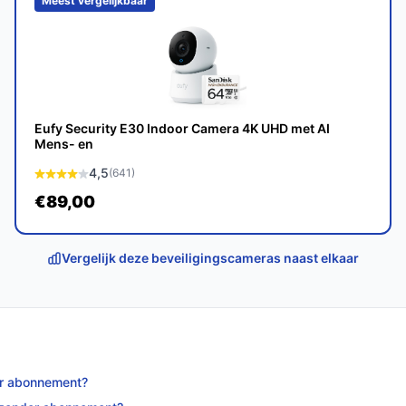
Meest vergelijkbaar
ige, betrouwbare en gebruiksvriendelijke
et zijn lange batterijduur, slimme functies
odig heeft voor optimale beveiliging.
p bestebeveiligingscamera.nl. Kies bewust
Eufy Security E30 Indoor Camera 4K UHD met AI
Mens- en
4,5
(641)
€89,00
Vergelijk deze beveiligingscameras naast elkaar
er abonnement?