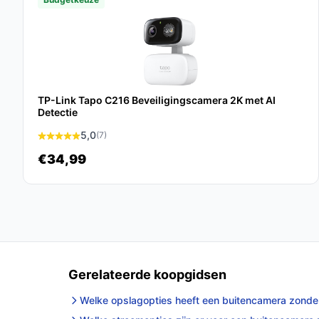
De KUUS.® OC3 Beveiligingscamera is een kracht
oplossing voor zowel huishoudens als bedrijven. M
en veilige opslag biedt deze camera alles wat u n
Ontdek alle specificaties en vergelijk prijzen o
wat perfect past bij jouw behoeften!
TP-Link Tapo C216 Beveiligingscamera 2K met AI
Detectie
5,0
(7)
€34,99
Gerelateerde koopgidsen
Welke opslagopties heeft een buitencamera zond