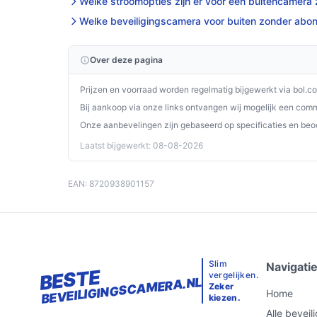
Welke stroomopties zijn er voor een buitencamer
Welke beveiligingscamera voor buiten zonder abon
Over deze pagina
Prijzen en voorraad worden regelmatig bijgewerkt via bol.c
Bij aankoop via onze links ontvangen wij mogelijk een commi
Onze aanbevelingen zijn gebaseerd op specificaties en beo
Laatst bijgewerkt: 08-08-2026
EAN: 8720938901157
Slim
Navigati
BESTE
vergelijken.
BEVEILIGINGSCAMERA.NL
Zeker
Home
kiezen.
Alle bevei