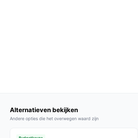
ONVIF-compatibiliteit:
De camera kan eenvo
beveiligingssystemen, wat flexibiliteit biedt
Veelgestelde vragen
Hoe lang gaat dit product mee?
De KUUS.® OC3 is ontworpen voor langdurig gebru
kunt u verwachten dat de camera meerdere jaren
Is dit geschikt voor bewaking van een oprit?
Ja, deze camera is uitstekend geschikt voor het 
resolutie en de smart bewegingsdetectie.
Wat zijn de belangrijkste verschillen met ander
De KUUS.® OC3 onderscheidt zich door zijn hoge b
Alternatieven bekijken
gebruiksvriendelijke app, wat niet altijd het geval
Andere opties die het overwegen waard zijn
Conclusie
Budgetkeuze