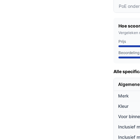
zonnepaneel en de 15.600 mAh batterij kunt
PoE onder
s de wintermaanden.
aakt het installeren van de camera snel en
Hoe scoor
Vergeleken 
nt menselijke beweging en verstuurt direct
Prijs
nt van activiteiten rond uw huis.
Beoordeling
hun eigendommen willen beveiligen, maar ook
Alle specific
ossing nodig hebben. Of u nu een tuin, oprit
s de ideale keuze.
Algemene
Merk
ieven
Kleur
et andere beveiligingscamera's?
Voor binne
Ah batterij biedt deze camera een langdurige
Inclusief 
e vaak lagere capaciteiten hebben.
Inclusief 
slagen op Duitse servers, wat zorgt voor