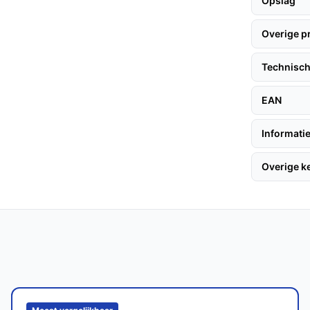
Opslag
udig worden geïntegreerd met andere
 voor toekomstige uitbreidingen.
Overige p
Technisch
EAN
ik. Met de juiste installatie en onderhoud
 meegaat.
Informatie
Overige 
bewaken van een oprit, dankzij de hoge
e beveiligingscamera's?
atterijcapaciteit, veilige cloudopslag en
 is bij andere merken.