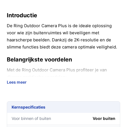
Introductie
De Ring Outdoor Camera Plus is de ideale oplossing
voor wie zijn buitenruimtes wil beveiligen met
haarscherpe beelden. Dankzij de 2K-resolutie en de
slimme functies biedt deze camera optimale veiligheid.
Belangrijkste voordelen
Met de Ring Outdoor Camera Plus profiteer je van
diverse praktische voordelen:
Lees meer
Helder 2K beeld: Geniet van uitstekende
beeldkwaliteit, zelfs bij weinig licht, waardoor je
altijd weet wat er buiten gebeurt.
Kernspecificaties
Eenvoudige installatie: Binnen tien minuten ben je
klaar om je camera te gebruiken, zonder dat je
Voor binnen of buiten
Voor buiten
ingewikkelde bedrading hoeft te installeren.