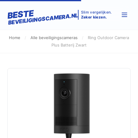
BESTE
Slim vergelijken.
BEVEILIGINGSCAMERA.NL
Zeker kiezen.
Home
/
Alle beveiligingscameras
/
Ring Outdoor Camera
Plus Batterij Zwart