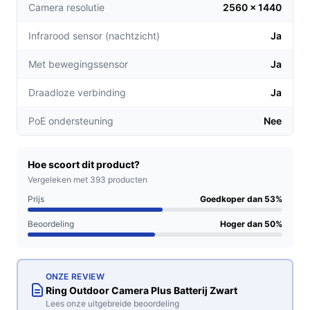
Camera resolutie
2560 x 1440
Tweerichtingsspraak: Praat in real-time met
bezoekers of bezorgers, waardoor je altijd in
Infrarood sensor (nachtzicht)
Ja
controle bent.
Met bewegingssensor
Ja
Voor welke doelgroep?
Draadloze verbinding
Ja
Deze camera is perfect voor huiseigenaren die op zoek
zijn naar een betrouwbare beveiligingsoplossing. Of je
PoE ondersteuning
Nee
nu een grote tuin hebt of een klein terras, de Ring
Outdoor Camera Plus past in elke situatie.
Hoe scoort dit product?
Praktische voordelen t.o.v. alternatieven
Vergeleken met 393 producten
Prijs
Goedkoper dan 53%
Wat maakt de Ring Outdoor Camera Plus uniek in de
markt?
Beoordeling
Hoger dan 50%
2K beeldkwaliteit: In tegenstelling tot veel
concurrenten biedt deze camera een hogere
ONZE REVIEW
resolutie, waardoor details beter zichtbaar zijn.
Ring Outdoor Camera Plus Batterij Zwart
Accu-voeding: Geen gedoe met kabels; de camera
Lees onze uitgebreide beoordeling