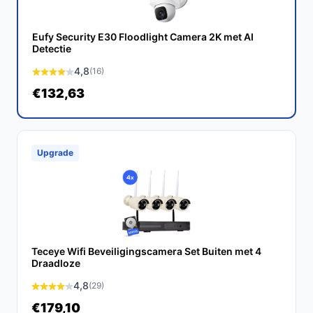
functies en betrouwbaarheid. Het is een ideale keuze
voor iedereen die zijn buitenruimtes veilig wil stellen
Eufy Security E30 Floodlight Camera 2K met AI
met een moderne beveiligingsoplossing.
Detectie
4,8
(16)
Ontdek alle specificaties en vergelijk prijzen op
€132,63
bestebeveiligingscamera.nl. Kies bewust wat perfect
past bij jouw behoeften!
Upgrade
Teceye Wifi Beveiligingscamera Set Buiten met 4
Draadloze
4,8
(29)
€179,10