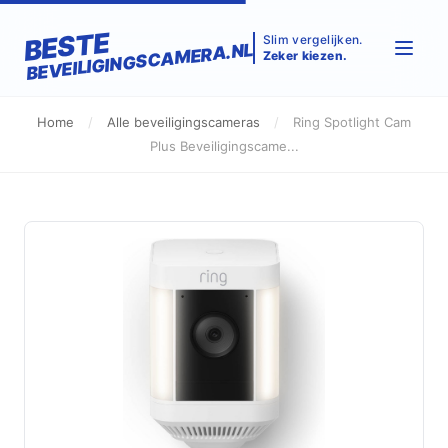
BESTE
Slim vergelijken.
BEVEILIGINGSCAMERA.NL
Zeker kiezen.
Home
/
Alle beveiligingscameras
/
Ring Spotlight Cam
Plus Beveiligingscame...