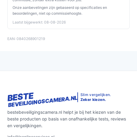
Onze aanbevelingen zijn gebaseerd op specificaties en
beoordelingen, niet op commissiehoogte.
Laatst bijgewerkt: 08-08-2026
EAN: 0840268901219
BESTE
Slim vergelijken.
BEVEILIGINGSCAMERA.NL
Zeker kiezen.
bestebeveiligingscamera.nl helpt je bij het kiezen van de
beste producten op basis van onafhankelijke tests, reviews
en vergelijkingen.
info@lsonlineservices.nl