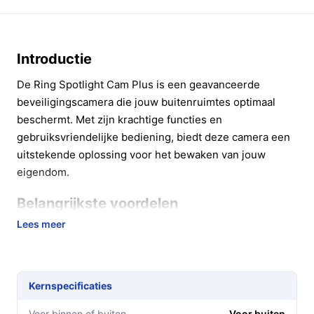
Introductie
De Ring Spotlight Cam Plus is een geavanceerde
beveiligingscamera die jouw buitenruimtes optimaal
beschermt. Met zijn krachtige functies en
gebruiksvriendelijke bediening, biedt deze camera een
uitstekende oplossing voor het bewaken van jouw
eigendom.
Belangrijkste voordelen
Lees meer
De Ring Spotlight Cam Plus biedt diverse voordelen die
de veiligheid van jouw woning aanzienlijk verbeteren:
HD-video in 1080p:
Geniet van scherpe beelden,
Kernspecificaties
dag en nacht, zodat je elk detail kunt vastleggen.
Bewegingsgeactiveerde schijnwerpers:
De
Voor binnen of buiten
Voor buiten