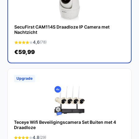
Conclusie
De Smart WiFi Buitencamera is een uitstekende keuze
SecuFirst CAM114S Draadloze IP Camera met
voor iedereen die op zoek is naar betrouwbare
Nachtzicht
beveiliging met gebruiksvriendelijke functies. Met zijn
4,6
(78)
veelzijdige mogelijkheden en robuuste ontwerp is deze
€59,99
camera een waardevolle aanvulling voor uw
veiligheidssysteem.
Ontdek alle specificaties en vergelijk prijzen op
Upgrade
bestebeveiligingscamera.nl. Kies bewust wat perfect
past bij jouw behoeften!
Teceye Wifi Beveiligingscamera Set Buiten met 4
Draadloze
4,8
(29)