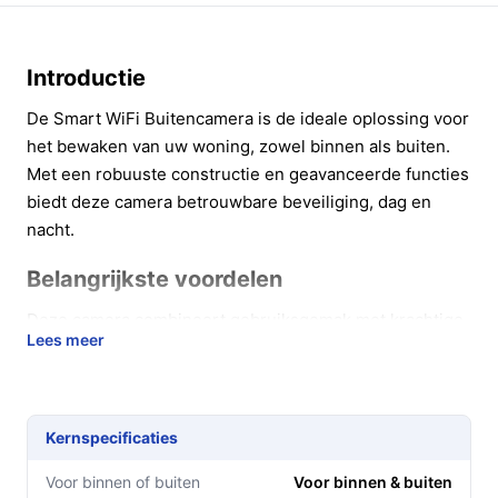
Introductie
De Smart WiFi Buitencamera is de ideale oplossing voor
het bewaken van uw woning, zowel binnen als buiten.
Met een robuuste constructie en geavanceerde functies
biedt deze camera betrouwbare beveiliging, dag en
nacht.
Belangrijkste voordelen
Deze camera combineert gebruiksgemak met krachtige
Lees meer
functies om uw veiligheid te maximaliseren.
Full HD 1080P resolutie voor kristalheldere
beelden, zodat u elk detail kunt zien, ongeacht het
Kernspecificaties
tijdstip van de dag.
Geavanceerde bewegingsdetectie stuurt u direct
Voor binnen of buiten
Voor binnen & buiten