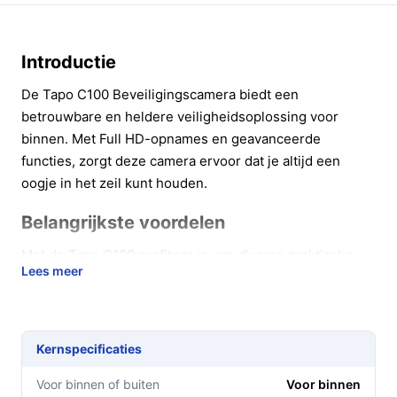
Introductie
De Tapo C100 Beveiligingscamera biedt een
betrouwbare en heldere veiligheidsoplossing voor
binnen. Met Full HD-opnames en geavanceerde
functies, zorgt deze camera ervoor dat je altijd een
oogje in het zeil kunt houden.
Belangrijkste voordelen
Met de Tapo C100 profiteer je van diverse praktische
Lees meer
voordelen die bijdragen aan jouw gemoedsrust:
1080P Full HD-beelden: Geniet van heldere en
scherpe videobeelden, ideaal voor het herkennen
Kernspecificaties
van gezichten of belangrijke details.
Bewegingsdetectie met meldingen: Ontvang real-
Voor binnen of buiten
Voor binnen