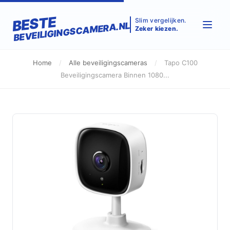
BESTE
Slim vergelijken.
BEVEILIGINGSCAMERA.NL
Zeker kiezen.
Home
/
Alle beveiligingscameras
/
Tapo C100
Beveiligingscamera Binnen 1080...