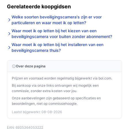
Gerelateerde koopgidsen
De Tapo C100 Beveiligingscamera is een uitstekende
keuze voor iedereen die op zoek is naar een
Welke soorten beveiligingscamera's zijn er voor
betrouwbare en gebruiksvriendelijke
particulieren en waar moet ik op letten?
beveiligingsoplossing voor binnen. Met zijn scherpe
Waar moet ik op letten bij het kiezen van een
beveiligingscamera voor buiten zonder abonnement?
beelden, slimme functies en eenvoudige installatie, is
deze camera een waardevolle aanvulling voor jouw
Waar moet ik op letten bij het installeren van een
beveiligingscamera thuis?
veiligheid.
Ontdek alle specificaties en vergelijk prijzen op
Over deze pagina
bestebeveiligingscamera.nl. Kies bewust wat perfect
past bij jouw behoeften!
Prijzen en voorraad worden regelmatig bijgewerkt via bol.com.
Bij aankoop via onze links ontvangen wij mogelijk een
commissie, zonder extra kosten voor jou.
Onze aanbevelingen zijn gebaseerd op specificaties en
beoordelingen, niet op commissiehoogte.
Laatst bijgewerkt: 08-08-2026
EAN: 6935364053222