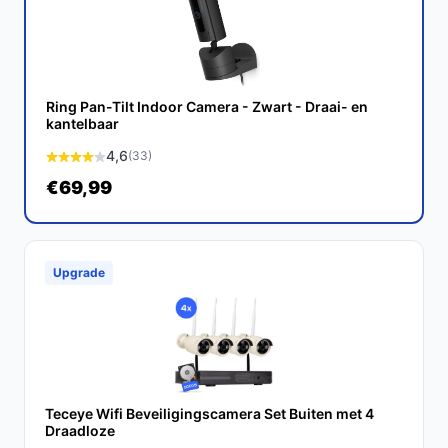
AI-detectie, wat zorgt voor een meer gerichte en
efficiënte bewaking.
Conclusie
Ring Pan-Tilt Indoor Camera - Zwart - Draai- en
De TAPO C246D beveiligingscamera is een uitstekende
kantelbaar
keuze voor iedereen die op zoek is naar een veelzijdige
4,6
(33)
en betrouwbare bewakingsoplossing. Met zijn
€69,99
geavanceerde functies en gebruiksvriendelijke
installatie is deze camera een waardevolle aanvulling op
jouw beveiligingssystemen.
Upgrade
Ontdek alle specificaties en vergelijk prijzen op
bestebeveiligingscamera.nl. Kies bewust wat perfect
past bij jouw behoeften!
Teceye Wifi Beveiligingscamera Set Buiten met 4
Draadloze