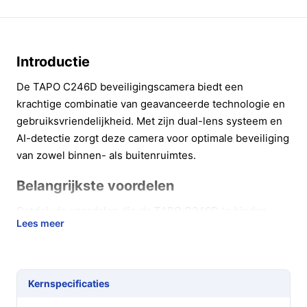
Introductie
De TAPO C246D beveiligingscamera biedt een
krachtige combinatie van geavanceerde technologie en
gebruiksvriendelijkheid. Met zijn dual-lens systeem en
AI-detectie zorgt deze camera voor optimale beveiliging
van zowel binnen- als buitenruimtes.
Belangrijkste voordelen
Ontdek de voordelen die de TAPO C246D te bieden
Lees meer
heeft, perfect afgestemd op jouw
beveiligingsbehoeften.
Dual-lens technologie: De camera heeft zowel een
Kernspecificaties
groothoek- als een telelens, waardoor je zowel een
breed overzicht als gedetailleerde beelden kunt