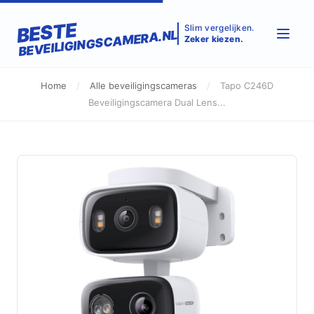
BESTE
Slim vergelijken.
BEVEILIGINGSCAMERA.NL
Zeker kiezen.
Home
/
Alle beveiligingscameras
/
Tapo C246D
Beveiligingscamera Dual Lens...