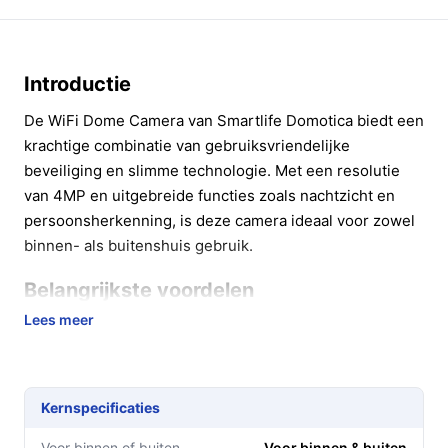
Introductie
De WiFi Dome Camera van Smartlife Domotica biedt een
krachtige combinatie van gebruiksvriendelijke
beveiliging en slimme technologie. Met een resolutie
van 4MP en uitgebreide functies zoals nachtzicht en
persoonsherkenning, is deze camera ideaal voor zowel
binnen- als buitenshuis gebruik.
Belangrijkste voordelen
Lees meer
De voordelen van de WiFi Dome Camera zijn talrijk en
spreken tot de verbeelding:
Haarscherpe beelden:
Dankzij de 4MP-resolutie
Kernspecificaties
ontvang je elk detail helder en duidelijk, wat
cruciaal is voor identificatie en bewaking.
Voor binnen of buiten
Voor binnen & buiten