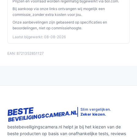
Prijzen en voorraad worden regelmatig bijgewerkt via bol.com.
Bij aankoop via onze links ontvangen wij mogelijk een
commissie, zonder extra kosten voor jou.
Onze aanbevelingen zijn gebaseerd op specificaties en
beoordelingen, niet op commissiehoogte.
Laatst bijgewerkt: 08-08-2026
EAN: 8721352851127
BESTE
Slim vergelijken.
BEVEILIGINGSCAMERA.NL
Zeker kiezen.
bestebeveiligingscamera.nl helpt je bij het kiezen van de
beste producten op basis van onafhankelijke tests, reviews