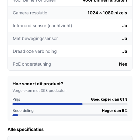
Altijd verbonden:
De camera maakt gebruik van
Camera resolutie
1024 x 1080 pixels
2.4GHz WiFi, waardoor je geen extra hub nodig
hebt voor een betrouwbare verbinding. Perfect
Infrarood sensor (nachtzicht)
Ja
voor gemakkelijk thuisgebruik.
Slimme meldingen:
Met de bewegingsdetectie en
Met bewegingssensor
Ja
persoonsherkenning krijg je directe meldingen op
Draadloze verbinding
Ja
je smartphone, zodat je snel kunt reageren op
verdachte activiteiten.
PoE ondersteuning
Nee
Voor welke doelgroep?
Deze camera is ideaal voor huiseigenaren die hun
Hoe scoort dit product?
woning willen beveiligen, bedrijven die hun pand willen
Vergeleken met 393 producten
monitoren, en tech-liefhebbers die gebruik willen
Prijs
Goedkoper dan 61%
maken van slimme automatisering. Of je nu in een
Beoordeling
Hoger dan 5%
appartement woont of een huis met tuin hebt, deze
camera past zich aan jouw behoeften aan.
Alle specificaties
Praktische voordelen t.o.v. alternatieven