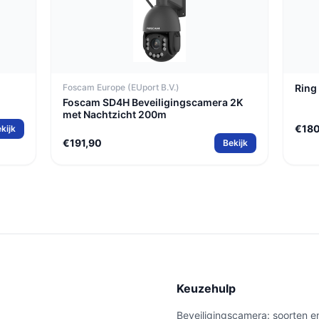
Foscam Europe (EUport B.V.)
Ring
Foscam SD4H Beveiligingscamera 2K
met Nachtzicht 200m
€18
kijk
€191,90
Bekijk
e
Keuzehulp
Beveiligingscamera: soorten e