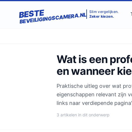
BESTE
Slim vergelijken.
BEVEILIGINGSCAMERA.NL
Zeker kiezen.
Wat is een pro
en wanneer kies
Praktische uitleg over wat pro
eigenschappen relevant zijn voo
links naar verdiepende pagina's
3 artikelen in dit onderwerp