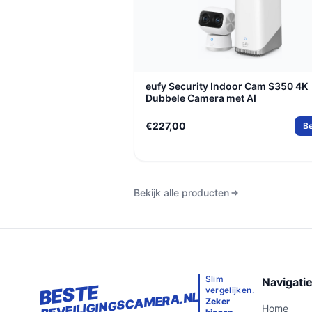
eufy Security Indoor Cam S350 4K
Dubbele Camera met AI
€227,00
Be
Bekijk alle producten
Slim
Navigati
BESTE
vergelijken.
BEVEILIGINGSCAMERA.NL
Zeker
Home