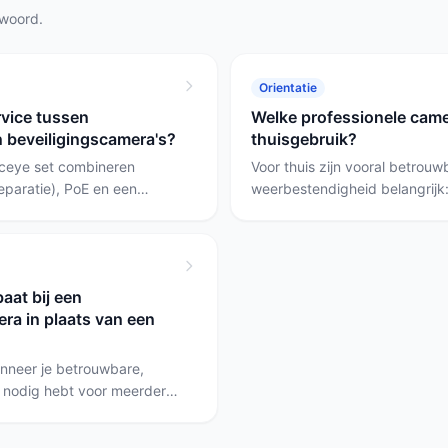
twoord.
Orientatie
rvice tussen
Welke professionele camer
 beveiligingscamera's?
thuisgebruik?
eceye set combineren
Voor thuis zijn vooral betro
reparatie), PoE en een
weerbestendigheid belangrijk:
ndaard fabrieksgarantie.
je meerdere buitencamera's en
o C216 en de Google Nest
een slimme Wi‑Fi PTZ-camera 
rsteuning, cloudfuncties
eenvoudig installatie wil. De 
t beïnvloedt
een professionele PoE-oplossi
aat bij een
n eventuele cloudkosten.
wanneer PTZ en AI praktischer
ra in plaats van een
anneer je betrouwbare,
 nodig hebt voor meerdere
’s die stroom en data over
or lokale opslag. Voor