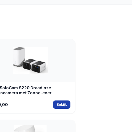
 SoloCam S220 Draadloze
encamera met Zonne-ener...
9,00
Bekijk