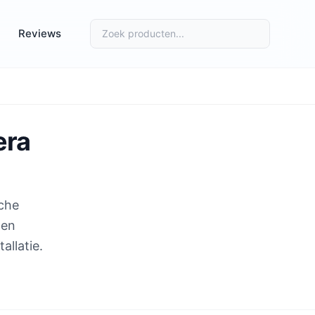
Reviews
era
sche
 en
allatie.