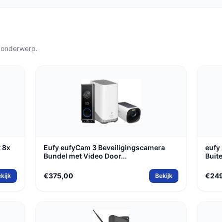
vaak een consumentencamera
is te bedienen, zoals de
 onderwerp.
 8x
Eufy eufyCam 3 Beveiligingscamera
eufy
Bundel met Video Door...
Buit
€375,00
€24
kijk
Bekijk