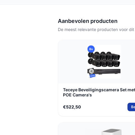
eenvoudig thuisgebruik volstaat 
die draadloos werkt en via een app 
Tapo C216.
Aanbevolen producten
De meest relevante producten voor dit
Teceye Beveiligingscamera Set met
POE Camera's
€522,50
Be