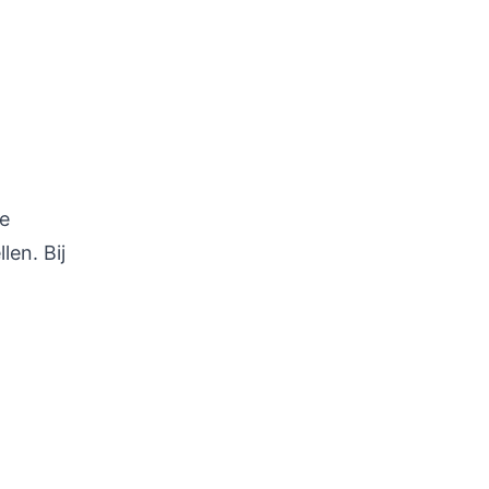
re
en. Bij