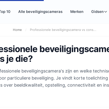
Top 10
Alle beveiligingscameras
Merken
Gidsen
Home
/
Professionele beveiligingscamera vs cons...
fessionele beveiligingscam
 je die?
fessionele beveiligingscamera's zijn en welke techni
r particuliere beveiliging. Je vindt korte toelichting
 over beeldkwaliteit, opstelling, connectiviteit en inst