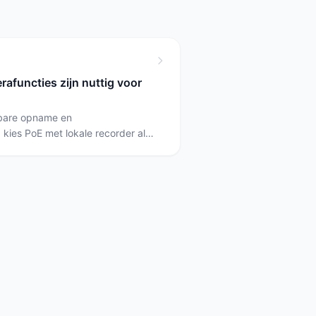
afuncties zijn nuttig voor
uwbare opname en
 kies PoE met lokale recorder als
 continue opname wilt, of kies
met AI als je losse bewaking en
Teceye set is een voorbeeld van
ng; de Tapo C216 laat zien
 zijn.