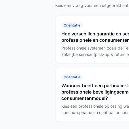
Kies een vraag voor een uitgebreid an
Orientatie
Hoe verschillen garantie en se
professionele en consumenten
Professionele systemen zoals de T
zakelijke service (pick-up & return 
meegeleverde recorder met een sta
Consumentenmodellen zoals de Tap
Cam vertrouwen vooral op app-onde
Orientatie
en carry-in of cloudafhandeling; da
Wanneer heeft een particulier b
reparatieprocedure, updatebeleid e
professionele beveiligingscame
consumentenmodel?
Kies een professionele oplossing w
continu-opname en centraal beheer
locaties — bijvoorbeeld met camera
ethernet leveren en een recorder vo