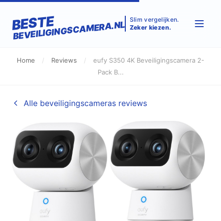
BESTE
Slim vergelijken.
BEVEILIGINGSCAMERA.NL
Zeker kiezen.
Home
/
Reviews
/
eufy S350 4K Beveiligingscamera 2-
Pack B...
Alle beveiligingscameras reviews