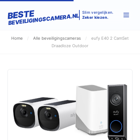
BESTE
Slim vergelijken.
BEVEILIGINGSCAMERA.NL
Zeker kiezen.
Home
/
Alle beveiligingscameras
/
eufy E40 2 CamSet
Draadloze Outdoor