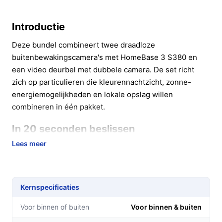
Introductie
Deze bundel combineert twee draadloze
buitenbewakingscamera's met HomeBase 3 S380 en
een video deurbel met dubbele camera. De set richt
zich op particulieren die kleurennachtzicht, zonne-
energiemogelijkheden en lokale opslag willen
combineren in één pakket.
In 20 seconden beslissen
Lees meer
Kopen als:
je zoekt naar een buitencamera op
zonne-energie met 2K-beeldkwaliteit en een video
deurbel die zowel boven als naar beneden kan
filmen.
Kernspecificaties
Niet kopen als:
je een zichtbaar ingebouwde
Voor binnen of buiten
Voor binnen & buiten
microfoon nodig hebt of als je uitsluitend op een
andere voedingsvorm dan USB of zonne-oplading