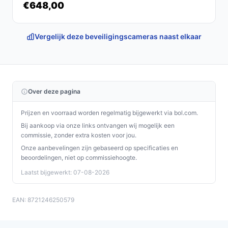
€648,00
Beveilig netwerk en toegang volgens de
handleiding om ongeautoriseerde toegang te
vermijden.
Vergelijk deze beveiligingscameras naast elkaar
Installatie & eerste gebruik
Plaats camera en deurbel met het meegeleverde
montagemateriaal, verbind de voeding via USB of
Over deze pagina
gebruik het zonnepaneel, en volg de app- of
handleidingstappen voor koppeling met HomeBase.
Prijzen en voorraad worden regelmatig bijgewerkt via bol.com.
Controleer na installatie beeldhoek en
Bij aankoop via onze links ontvangen wij mogelijk een
commissie, zonder extra kosten voor jou.
bewegingsgevoeligheid.
Onze aanbevelingen zijn gebaseerd op specificaties en
Concrete checks voor de handleiding en specificaties:
beoordelingen, niet op commissiehoogte.
Laatst bijgewerkt: 07-08-2026
Controleer in de handleiding of de USB-voeding
en/of het zonnepaneel compatibel is met jouw
EAN: 8721246250579
situatie.
Controleer in de specificaties hoe