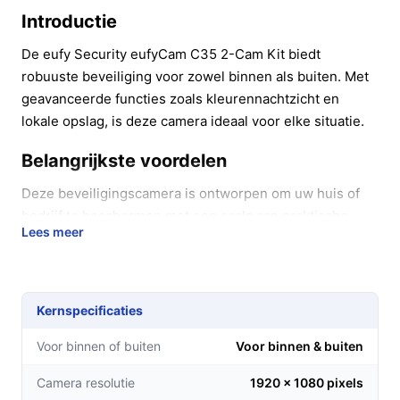
Introductie
De eufy Security eufyCam C35 2-Cam Kit biedt
robuuste beveiliging voor zowel binnen als buiten. Met
geavanceerde functies zoals kleurennachtzicht en
lokale opslag, is deze camera ideaal voor elke situatie.
Belangrijkste voordelen
Deze beveiligingscamera is ontworpen om uw huis of
bedrijf te beschermen met een scala aan praktische
Lees meer
voordelen:
Draadloze installatie:
Dankzij de magnetische
bevestiging installeert u de camera in enkele
Kernspecificaties
seconden, zonder gedoe met kabels.
Kleurennachtzicht:
Geniet van heldere beelden,
Voor binnen of buiten
Voor binnen & buiten
zelfs in het donker, zonder afhankelijk te zijn van
Camera resolutie
1920 x 1080 pixels
infraroodverlichting.