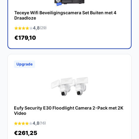
waardevolle aanvulling voor elk huishouden of bedrijf.
Teceye Wifi Beveiligingscamera Set Buiten met 4
Ontdek alle specificaties en vergelijk prijzen op
Draadloze
bestebeveiligingscamera.nl. Kies bewust wat perfect
4,8
(29)
past bij jouw behoeften!
€179,10
Upgrade
Eufy Security E30 Floodlight Camera 2-Pack met 2K
Video
4,8
(16)
€261,25