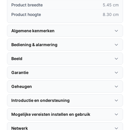
Stabiele verbinding:
Met 2,4 GHz wifi geniet u van
Product breedte
5.45 cm
continue bewaking zonder signaalverlies, wat
Product hoogte
8.30 cm
essentieel is voor uw veiligheid.
AI-gestuurde detectie:
De camera herkent
mensen, voertuigen en zelfs huisdieren, waardoor
Algemene kenmerken
u alleen relevante meldingen ontvangt.
Bediening & alarmering
Gebruik & praktische tips
Beeld
Voor optimaal gebruik van uw eufyCam C35, volgen hier
enkele tips:
Garantie
Installatie & setup
Geheugen
1. Kies een geschikte plek voor de camera, zowel
binnen als buiten.
Introductie en ondersteuning
2. Bevestig de camera met de meegeleverde
montagebeugel.
Mogelijke vereisten instellen en gebruik
3. Download de eufy-app en volg de instructies voor de
installatie. Zorg ervoor dat uw app up-to-date is voor de
Netwerk