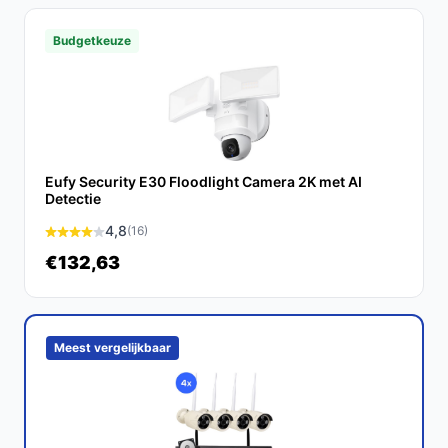
Zeker! Dankzij de IP67-weerbestendigheid is deze
Budgetkeuze
camera perfect voor buitengebruik en houdt hij uw tuin
veilig.
Wat zijn de belangrijkste verschillen met andere
beveiligingscamera's?
In tegenstelling tot veel andere modellen, biedt de
Eufy Security E30 Floodlight Camera 2K met AI
Detectie
eufyCam C35 kleurennachtzicht zonder extra kosten
voor opslag. Dit geeft u een scherp beeld, zelfs bij
4,8
(16)
weinig licht.
€132,63
Conclusie
De eufy Security eufyCam C35 2-Cam Kit is een
Meest vergelijkbaar
uitstekende keuze voor iedereen die op zoek is naar
een betrouwbare en slimme beveiligingsoplossing. Met
zijn gebruiksvriendelijke installatie, geavanceerde
functies en lokale opslag, is deze camera een