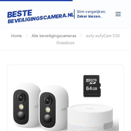
BESTE
Slim vergelijken.
BEVEILIGINGSCAMERA.NL
Zeker kiezen.
Home
/
Alle beveiligingscameras
/
eufy eufyCam C35
Draadloze