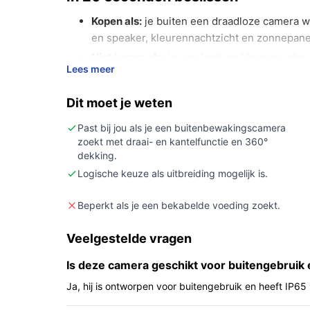
Kopen als:
je buiten een draadloze camera w
en speaker, kleurennachtzicht en zonnepane
Niet kopen als:
je een kant‑en‑klare muurbeu
Lees meer
meegeleverd) of als je strikte specificaties n
Belangrijkste check:
controleer vooraf of de
Dit moet je weten
(microSD of cloud) aansluiten op jouw situati
Past bij jou als je een buitenbewakingscamera
Wat je in de praktijk merkt
zoekt met draai- en kantelfunctie en 360°
dekking.
In dagelijks gebruik biedt dit model een installat
Logische keuze als uitbreiding mogelijk is.
oplaadbare batterij en het zonnepaneel. De PTZ‑fu
telefoon kunt bijregelen. De camera is gemaakt v
Beperkt als je een bekabelde voeding zoekt.
zichtbare microfoon en ingebouwde speaker vo
via PIR‑detectie binnen en je kunt beelden lokaal 
Veelgestelde vragen
Belangrijkste voordelen
Is deze camera geschikt voor buitengebruik
Ja, hij is ontworpen voor buitengebruik en heeft IP6
Deze eigenschappen leveren praktische voordelen 