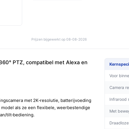
Prijzen bijgewerkt op 08-08-2026
60° PTZ, compatibel met Alexa en
Kernspeci
Voor binne
Camera re
Infrarood 
ngscamera met 2K‑resolutie, batterijvoeding
model als ze een flexibele, weerbestendige
Met bewe
n/tilt‑bediening.
Draadloze