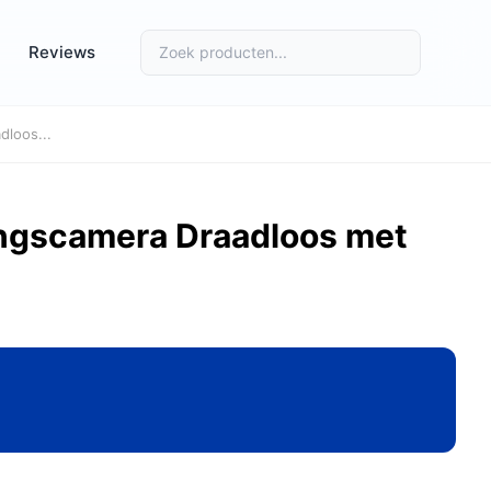
Reviews
loos...
ngscamera Draadloos met