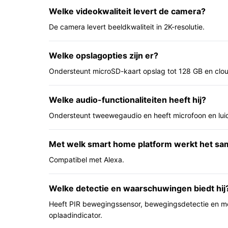
Flexibele plaatsing: batterij en zonnepanee
Welke videokwaliteit levert de camera?
montage op plaatsen waar geen stroomvoorz
De camera levert beeldkwaliteit in 2K-resolutie.
Actieve controle op afstand: PTZ‑bediening
zowel te kijken als te spreken via een app op
Welke opslagopties zijn er?
Buitenbestendig: IP65‑classificatie beteken
Ondersteunt microSD-kaart opslag tot 128 GB en clo
weersinvloeden buiten te hangen.
Voor wie is dit geschikt?
Welke audio-functionaliteiten heeft hij?
Geschikt voor huiseigenaren of huurders die een
Ondersteunt tweewegaudio en heeft microfoon en lui
stroomkabels, voor wie pan/tilt‑bediening belangri
kleurennachtzicht en PIR‑bewegingsdetectie nutti
Met welk smart home platform werkt het s
Voor wie is dit minder geschikt?
Compatibel met Alexa.
Als je een kant‑en‑klare muurbeugel nodig hebt, 
wordt niet meegeleverd). Als je exacte details ove
Welke detectie en waarschuwingen biedt hij
opslagformaat nodig hebt, controleer die punten in
Heeft PIR bewegingssensor, bewegingsdetectie en mel
oplaadindicator.
Praktisch t.o.v. alternatieven