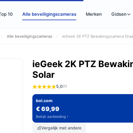
Top 10
Alle beveiligingscameras
Merken
Gidsen
/
Alle beveiligingscameras
/
ieGeek 2K PTZ Bewakingscamera Draad
ieGeek 2K PTZ Bewaki
Solar
5,0
(1)
bol.com
€ 69,99
Bekijk aanbieding
Vergelijk met andere