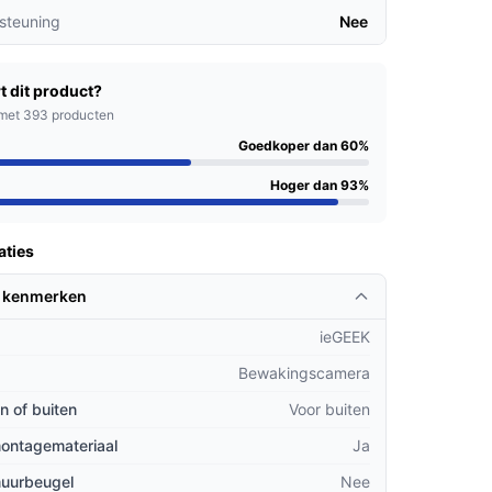
steuning
Nee
t dit product?
met 393 producten
Goedkoper dan 60%
Hoger dan 93%
aties
 kenmerken
ieGEEK
Bewakingscamera
n of buiten
Voor buiten
montagemateriaal
Ja
muurbeugel
Nee