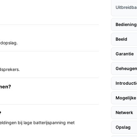
l verminderen de noodzaak voor bekabeling bij
Uitbreidba
iening is.
 en twee‑weg audio maken het mogelijk om
Bediening
 Android of iOS.
t dat de camera is ontworpen om tegen
Beeld
udopslag.
Garantie
 buitencamera willen zonder extra
Geheuge
dsprekers.
jk is en voor situaties waarin
g zijn.
Introduct
amen?
Mogelijke 
is dit model minder geschikt (muurbeugel
r batterijduur, WiFi‑frequentie of
Netwerk
?
 de specificaties voordat je koopt.
dingen bij lage batterijspanning met
Opslag