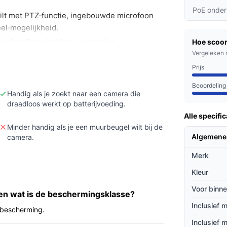
PoE onder
ilt met PTZ‑functie, ingebouwde microfoon
el‑mogelijkheid.
gel nodig hebt (deze wordt niet
Hoe scoor
odig hebt die hier niet vermeld staan.
Vergeleken 
 batterij/solar‑oplossing en opslagopties
Prijs
e.
Beoordeling
Handig als je zoekt naar een camera die
draadloos werkt op batterijvoeding.
Alle specific
ie zonder vaste stroomkabel dankzij de
Minder handig als je een muurbeugel wilt bij de
nctie maakt dat je het zichtveld vanaf je
Algemene
camera.
oor buitengebruik (IP65) en heeft een
Merk
or communicatie. Bewegingsmeldingen komen
of in de cloud opslaan.
Kleur
Voor binne
 en wat is de beschermingsklasse?
Inclusief 
5 bescherming.
bij dagelijks gebruik.
Inclusief 